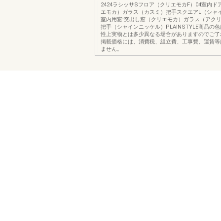
2424ラシッサSフロア（クリエモカF）04室内ド
エモカ）ガラス（カスミ）把手スクエアL（シャ
室内用窓:突出し窓（クリエモカ）ガラス（アク
把手（シャインニッケル）PLAINSTYLE商品の
性上実物とは多少異なる場合がありますのでご了
掲載価格には、消費税、組立費、工事費、運賃等
ません。