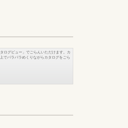
タログビュー」でごらんいただけます。カ
b上でパラパラめくりながらカタログをごら