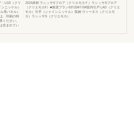
ア：LGD（クリ
2525床材:ラシッサSフロア（クリエモカＦ）ラシッサSフロア
インニッケル）
（クリエモカF）■推奨プラン0312041104室内引戸:LAD（クリエ
リル系パネル）
モカ）引手（シャインニッケル）収納:ヴィータス（クリエモ
色は、印刷の特
カ）ラシッサS（クリエモカ）
承ください。
は含まれてい