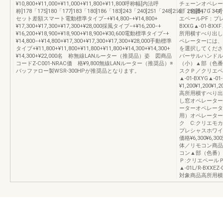
¥10,800+¥11,000+¥11,000+¥11,800+¥11,800呼称幅[内法呼
チェーンオペレータ
称]178「175]180「177]183「180]186「183]243「240]251「248]256「253]347「344]
部（色番）G：ブ
セット差額スマート電動標準タイプ−+¥14,800−+¥14,800+
エペールPF：プレ
¥17,300+¥17,300+¥17,300+¥28,000採風タイプ−+¥16,200−+
BXXG▲-01-BXXF
¥16,200+¥18,900+¥18,900+¥18,900+¥30,600電動標準タイプ−+
所用横すべり出し
¥14,800−+¥14,800+¥17,300+¥17,300+¥17,300+¥28,000手動標準
ペレーターには、
タイプ+¥11,800+¥11,800+¥11,800+¥11,800+¥14,300+¥14,300+
を選択してくださ
¥14,300+¥22,000名 称無線LANルーター（推奨品）姿 図商品
バーサルハンドル
コードZ-C001-NRAC価 格¥9,800無線LANルーター（推奨品）※
（小）▲部（色番
バッファロー製WSR-300HPが推奨品となります。
スクＰ／クリエペ
▲-01-BXYG▲-01
¥1,200¥1,20
高所用横すべり出
し窓オペレーター
ーターオペレータ
用）オペレーター
ク C:クリエモ
プレシャスホワイトＰ
価格¥6,300¥
体／リモコン商品
コン▲部（色番）
Ｐ:クリエペール
▲-01L/R-BXXEZ-
対象商品高所用横