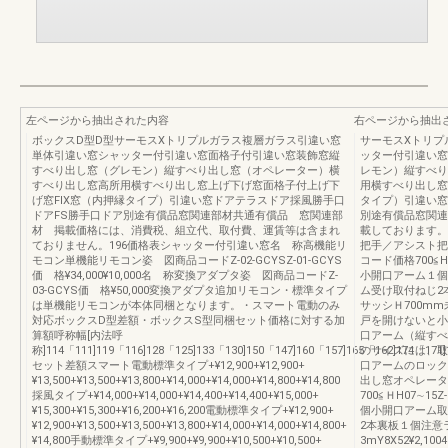
左ページから抽出された内容
右ページから抽出
ボックスD型D型サーモスXトリプルガラス複層ガラス引違い窓
サーモスXトリプ
単体引違い窓シャッター付引違い窓面格子付引違い窓装飾窓縦
ッター付引違い窓
すべり出し窓（グレモン）縦すべり出し窓（オペレーター）横
レモン）縦すべり
すべり出し窓高所用横すべり出し窓上げ下げ窓面格子付上げ下
用横すべり出し窓
げ窓FIX窓（内押縁タイプ）引違い窓ドアテラスドア採風勝手口
タイプ）引違い窓
ドアFS勝手口ドア別途有償品窓関連部材共通有償品 窓関連部
別途有償品窓関連
材 掲載価格には、消費税、組立代、取付費、運賃等は含まれ
載しております。
ておりません。196価格表シャッター付引違い窓名 称高機能リ
把手／アシスト把
モコン単機能リモコン姿 図商品コードZ-02-GCYSZ-01-GCYS
コード価格700≦H≦1
価 格¥34,000¥10,000名 称変換アダプタ姿 図商品コードZ-
小開口アーム１個
03-GCYS価 格¥50,000変換アダプタ追加リモコン・標準タイプ
ム受け取付ねじ2
は単機能リモコンが本体同梱となります。・スマート電動のみ
サッシＨ700m
対応ボックスD型差額・ボックスS型同梱セット価格に対する加
戸を開けないと小
算額呼称幅[内法呼
口アーム（縦すべ
称]114「111]119「116]128「125]133「130]150「147]160「157]165「162]174「171]
のサイズには、取
セット差額スマート電動標準タイプ+¥12,900+¥12,900+
口アームのロック
¥13,500+¥13,500+¥13,800+¥14,000+¥14,000+¥14,800+¥14,800
出し窓オペレータ
採風タイプ+¥14,000+¥14,000+¥14,400+¥14,400+¥15,000+
700≦ＨH07∼15
¥15,300+¥15,300+¥16,200+¥16,200電動標準タイプ+¥12,900+
個小開口アーム取
¥12,900+¥13,500+¥13,500+¥13,800+¥14,000+¥14,000+¥14,800+
2本裏板１個注意
¥14,800手動標準タイプ+¥9,900+¥9,900+¥10,500+¥10,500+
3mY8X52¥2,1004