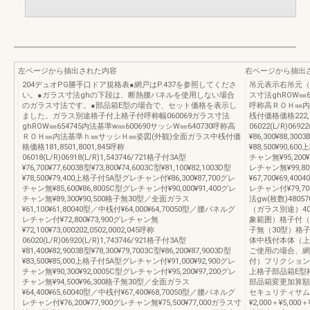
左ページから抽出された内容
右ページから抽出
204デュオPG勝手口ドア規格表●網戸はP.437を参照してくださ
吊元表示右吊元（
い。●ガラス寸法ghの下段は、断熱腰パネルを使用しない場合
ス寸法ghROW㎜6
のガラス寸法です。●部品箱E型の場合で、セット価格を表示し
呼称高ＲＯＨ㎜内
ました。ガラス別途格子付上格子付呼称幅060069ガラス寸法
桟付価格価格222,25
ghROW㎜654745内法基準w㎜600690サッシW㎜640730呼称高
06022(L/R)0692
ＲＯＨ㎜内法基準ｈ㎜サッシＨ㎜姿図(外観)全面ガラス中桟付価
¥86,300¥88,300
格価格181,8501,8001,845呼称
¥88,500¥90,6
06018(L/R)06918(L/R)1,543746/721格子付3A型
チャン無¥95,200¥
¥76,700¥77,6003B型¥73,800¥74,6003C型¥81,100¥82,1003D型
レチャン無¥99,8
¥78,500¥79,400上格子付5A型グレチャン付¥86,300¥87,700グレ
¥67,700¥69,4
チャン無¥85,600¥86,8005C型グレチャン付¥90,000¥91,400グレ
レチャン付¥79,70
チャン無¥89,300¥90,500格子無30型／全面ガラス
法gw(枚数)4805
¥61,100¥61,80040型／中桟付¥64,000¥64,70050型／腰パネルグ
（ガラス別途）4
レチャン付¥72,800¥73,900グレチャン無
象範囲）格子付（3
¥72,100¥73,000202,0502,0002,045呼称
子無（30型）格
06020(L/R)06920(L/R)1,743746/921格子付3A型
体中桟付本体（上
¥81,400¥82,9003B型¥78,300¥79,7003C型¥86,200¥87,9003D型
ご使用の場合、網
¥83,500¥85,000上格子付5A型グレチャン付¥91,000¥92,900グレ
付）フリクション
チャン無¥90,300¥92,0005C型グレチャン付¥95,200¥97,200グレ
上格子部品箱E型
チャン無¥94,500¥96,300格子無30型／全面ガラス
部品箱変更加算額
¥64,400¥65,60040型／中桟付¥67,400¥68,70050型／腰パネルグ
セキュリティサムタ
レチャン付¥76,200¥77,900グレチャン無¥75,500¥77,000ガラス寸
¥2,000＋¥5,0