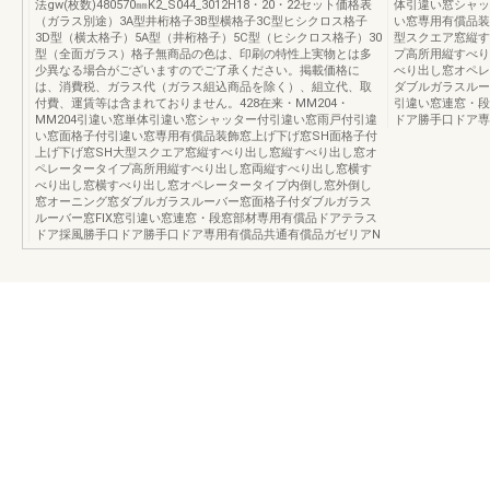
法gw(枚数)480570㎜K2_S044_3012H18・20・22セット価格表
体引違い窓シャッ
（ガラス別途）3A型井桁格子3B型横格子3C型ヒシクロス格子
い窓専用有償品装
3D型（横太格子）5A型（井桁格子）5C型（ヒシクロス格子）30
型スクエア窓縦す
型（全面ガラス）格子無商品の色は、印刷の特性上実物とは多
プ高所用縦すべり
少異なる場合がございますのでご了承ください。掲載価格に
べり出し窓オペレ
は、消費税、ガラス代（ガラス組込商品を除く）、組立代、取
ダブルガラスルー
付費、運賃等は含まれておりません。428在来・MM204・
引違い窓連窓・段
MM204引違い窓単体引違い窓シャッター付引違い窓雨戸付引違
ドア勝手口ドア専
い窓面格子付引違い窓専用有償品装飾窓上げ下げ窓SH面格子付
上げ下げ窓SH大型スクエア窓縦すべり出し窓縦すべり出し窓オ
ペレータータイプ高所用縦すべり出し窓両縦すべり出し窓横す
べり出し窓横すべり出し窓オペレータータイプ内倒し窓外倒し
窓オーニング窓ダブルガラスルーバー窓面格子付ダブルガラス
ルーバー窓FIX窓引違い窓連窓・段窓部材専用有償品ドアテラス
ドア採風勝手口ドア勝手口ドア専用有償品共通有償品ガゼリアN