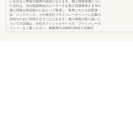
いを誤ると事故や故障の原因となります。個人情報保護につい
て当社は、当社取扱商品のユーザーさま及び流通業者さま等の
個人情報を商品納入にあたって取得し、将来にわたる品質保
証、メンテナンス、その他当社プライバシーポリシーに記載の
目的のために利用させていただきます。個人情報の取り扱いに
ついての詳細は、当社オフィシャルサイトの「プライバシーポ
リシー」をご覧ください。業務用VL2500012020.3.20発行