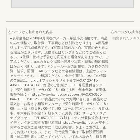
左ページから抽出された内容
右ページから抽出
●表示価格は2020年4月現在のメーカー希望小売価格です。商品
抽出されたテキス
のみの価格で、取付費・工事費などは別途となります。●商品価
格はすべて税別価格です。●写真は印刷のため、実際の色と異な
る場合がございます。現物またはサンプルなどにてご確認くだ
さい。●仕様・価格は予告なく変更する場合がありますので、ご
了承ください。●本カタログ掲載内容及び写真・図版の無断転載
はかたくお断りします。※ショールームの所在地、カタログの閲
覧・請求、図面・CADデータなどの各種情報は、上記オフィシ
ャルサイトから ご確認ください。会社や商品についての情報
のご確認は、LIXILオフィシャルサイトまでFAX.0120-413-
436TEL.0120-413-433修理のご依頼は、LIXIL修理受付センター
まで受付時間/月∼金9：00∼18：00（祝日、年末年始、夏期休
暇等を除く）https://www.lixil.co.jp/support/FAX.03-3638-
8447TEL.0120-126-001商品についてのお問い合わせ・部品のご
購入は、お客さま相談センターまで受付時間/月∼金9：00∼18：
00 土・日・祝日9：00∼17：00（ゴールデンウィーク、夏期休
暇、年末年始等を除く）旭トステム外装（株）サービスデスク
ナビダイヤル TEL.0570-001-117●旭トステム外装株式会社のサ
イディング材に関する商品相談はhttps://www.lixil.co.jp/安全に
関するご注意ご使用の前に「取扱説明書」をよくご覧の上、正
しくお使いください。また、取付設置工事は「取付設置説明
書・施工説明書」に従ってください。いずれの場合も、取り扱