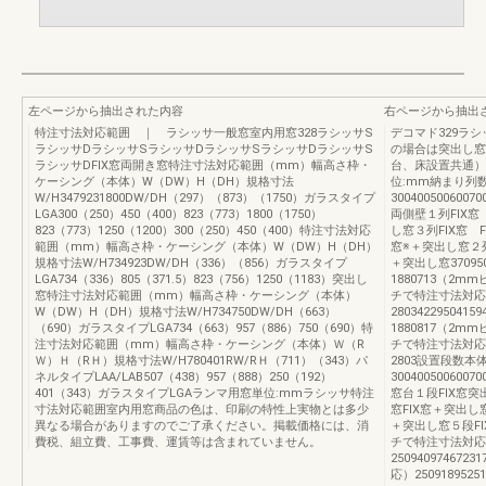
左ページから抽出された内容
右ページから抽出
特注寸法対応範囲 ｜ ラシッサ一般窓室内用窓328ラシッサS
デコマド329ラ
ラシッサDラシッサSラシッサDラシッサSラシッサDラシッサS
の場合は突出し窓
ラシッサDFIX窓両開き窓特注寸法対応範囲（mm）幅高さ枠・
台、床設置共通）
ケーシング（本体）W（DW）H（DH）規格寸法
位:mm納まり列
W/H3479231800DW/DH（297）（873）（1750）ガラスタイプ
30040050060070
LGA300（250）450（400）823（773）1800（1750）
両側壁１列FIX窓
823（773）1250（1200）300（250）450（400）特注寸法対応
し窓３列FIX窓 
範囲（mm）幅高さ枠・ケーシング（本体）W（DW）H（DH）
窓※＋突出し窓２列F
規格寸法W/H734923DW/DH（336）（856）ガラスタイプ
＋突出し窓37095
LGA734（336）805（371.5）823（756）1250（1183）突出し
1880713（2m
窓特注寸法対応範囲（mm）幅高さ枠・ケーシング（本体）
チで特注寸法対応）
W（DW）H（DH）規格寸法W/H734750DW/DH（663）
2803422950
（690）ガラスタイプLGA734（663）957（886）750（690）特
1880817（2m
注寸法対応範囲（mm）幅高さ枠・ケーシング（本体）Ｗ（R
チで特注寸法対応）
Ｗ）Ｈ（RＨ）規格寸法W/H780401RW/RＨ（711）（343）パ
2803設置段数
ネルタイプLAA/LAB507（438）957（888）250（192）
30040050060070
401（343）ガラスタイプLGAランマ用窓単位:mmラシッサ特注
窓台１段FIX窓突
寸法対応範囲室内用窓商品の色は、印刷の特性上実物とは多少
窓FIX窓＋突出し窓
異なる場合がありますのでご了承ください。掲載価格には、消
＋突出し窓５段FIX
費税、組立費、工事費、運賃等は含まれていません。
チで特注寸法対応）
25094097467
応）25091895