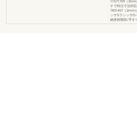
11571709（3
チで特注寸法対応）
7831457（2
ッサSラシッサD
納床材階段/手す