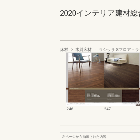
2020インテリア建材総合ダ
床材
木質床材
ラシッサ Sフロア・ラ
246
247
左ページから抽出された内容