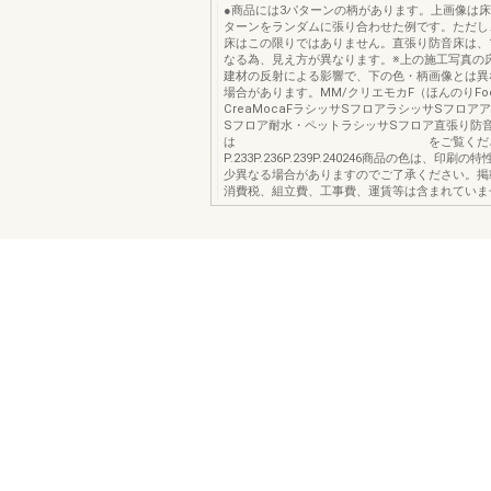
●商品には3パターンの柄があります。上画像は床
ターンをランダムに張り合わせた例です。ただし
床はこの限りではありません。直張り防音床は、
なる為、見え方が異なります。※上の施工写真の
建材の反射による影響で、下の色・柄画像とは異
場合があります。MM/クリエモカF（ほんのりFoot
CreaMocaFラシッサSフロアラシッサSフロア
Sフロア耐水・ペットラシッサSフロア直張り防
は をご覧くださ
P.233P.236P.239P.240246商品の色は、印刷
少異なる場合がありますのでご了承ください。掲
消費税、組立費、工事費、運賃等は含まれていま