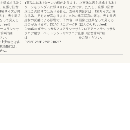
を構成する3パ
●商品には3パターンの柄があります。上画像は床を構成する3パ
、直張り防音
ターンをランダムに張り合わせた例です。ただし、直張り防音
1枚サイズが異
床はこの限りではありません。直張り防音床は、1枚サイズが異
床は、光や周辺
なる為、見え方が異なります。※上の施工写真の床は、光や周辺
なって見える
建材の反射による影響で、下の色・柄画像とは異なって見える
feel）
場合があります。DD/クリエダークF（ほんのりFootfeel）
アースラシッサ
CreaDarkFラシッサSフロアラシッサSフロアアースラシッサS
音床※詳細
フロア耐水・ペットラシッサSフロア直張り防音床※詳細
い。
は をご覧ください。
の特性上実物とは多
P.233P.236P.239P.240247
載価格には、
せん。