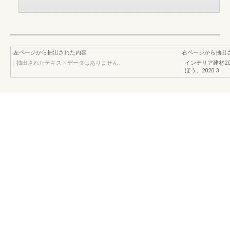
左ページから抽出された内容
右ページから抽出
抽出されたテキストデータはありません。
インテリア建材2
ぼう。2020.3