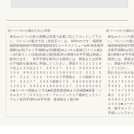
左ページから抽出された内容
右ページから抽出
単位㎜スパンの長さ調整は現場で必要に応じてカットして下さ
単位㎜スパンの長
い。1スパンの最大寸法（支柱芯々）は、500mmです。端部材
い。1スパンの最
端部材端部材中間部材端部材2FLコーチスクリューφ8×90木製手
端部材端部材中間部
摺棒(φ35)アルミ手摺棒(φ35)横棧(AL)パネル面材(アクリル板)t
木製手摺棒(φ35)
＝6片面マット仕様(吹抜け側)壁面2FL※胴差※水平手摺は胴差に
面※胴差※水平手
取付けます。 水平手摺を取付ける箇所には、胴差または同等
箇所には、胴差ま
の下地材を躯体内に準備してください。胴差６５１２１２１８
い。胴差※水平手
０以上１２０以上２７．５６５２７．５１２．５９０２５９０
してください。 
１０４．８９０２５９０１５１１５９０６０１２．５１２．５
割れるおそれがあ
３７．５１２．５１２．５９０６０手摺高さ １０面材９３５
１２５７．９４４
３７．５４２７７．５９６３面材４７４．５８０８０８０８０
５５４７５１０４
１２０１２．５９０２４１８０６５１２７．５５００５００５
子４６２．５６５
０■コーナー部納まり寸法■床置部推奨納まり詳細図■床置・パ
７５７０７５５０
ネルタイプ（５００ピッチ）アルミインテリア建材ビュライ／
高さ １０３７．
アルミ室内手摺Fis水平手摺 推奨納まり図184
８０８０１２０１
０５００■コーナ
付・格子タイプ（
手摺レジェアルミ