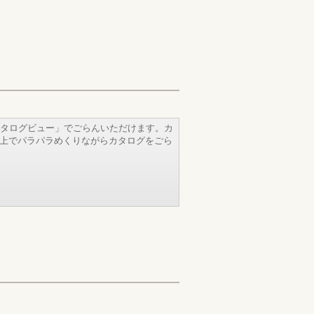
タログビュー」でごらんいただけます。カ
b上でパラパラめくりながらカタログをごら