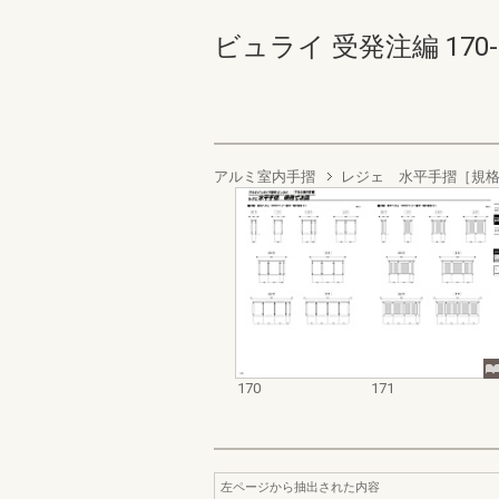
ビュライ 受発注編 170-17
アルミ室内手摺
レジェ 水平手摺［規
170
171
左ページから抽出された内容