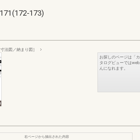
1(172-173)
格寸法図／納まり図］
お探しのページは「カ
タログビューではwe
んになれます。
右ページから抽出された内容