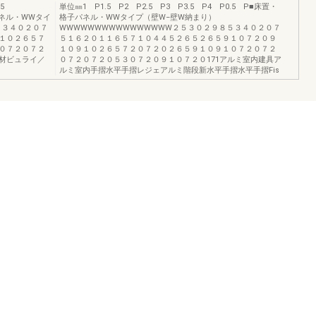
0.5
単位㎜1 P1.5 P2 P2.5 P3 P3.5 P4 P0.5 P■床置・
パネル・WWタイ
格子パネル・WWタイプ（壁W−壁W納まり）
５３４０２０７
WWWWWWWWWWWWWWWW２５３０２９８５３４０２０７
１０２６５７
５１６２０１１６５７１０４４５２６５２６５９１０７２０９
０７２０７２
１０９１０２６５７２０７２０２６５９１０９１０７２０７２
材ビュライ／
０７２０７２０５３０７２０９１０７２０171アルミ室内建具ア
ルミ室内手摺水平手摺レジェアルミ階段新水平手摺水平手摺Fis