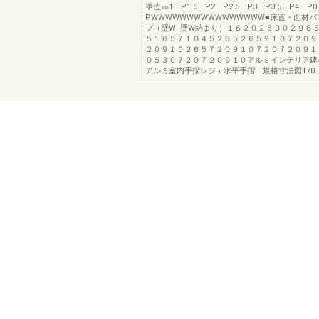
単位㎜1 P1.5 P2 P2.5 P3 P3.5 P4 P
PWWWWWWWWWWWWWWWW■床置・面材
プ（壁W−壁W納まり）１６２０２５３０２９８
５１６５７１０４５２６５２６５９１０７２０９
２０９１０２６５７２０９１０７２０７２０９１
０５３０７２０７２０９１０アルミインテリア建
アルミ室内手摺レジェ水平手摺 規格寸法図170