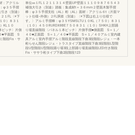
材：アクリル
単位㎜１FL１２１１３１４壁面UP壁面１１１０９８７６５４３
棒：φ３５手摺
補強大引き（別途）踏板：集成材t＝３６mm２壁面木製手摺
大引き（別途）
棒：φ３５手摺支柱（AL）桁（AL）面材：アクリル６t（片面マ
２１FL〈※下
ット仕様−外側）２FL胴差（別途）〈※下図は右上り仕様で
１０）８３１
す。〉アルミ手摺棒：φ３５YSMSLTU１０KL（７５０）８３１
）KL１０
（１０）４５０RURDXθBE７５０８３１（１０）SHKH上部踊
１本ピッチ〉片側
り場直線階段〈パネル１本ピッチ〉片側手摺■側面図 S＝１／
０■平面図 S
４０■正面図 S＝１／４０■平面図 S＝１／４０アルミ室内建
階段Fis・サ
具アルミ室内手摺アルミ階段直線階段下曲3段階段レジェ・一本
桁らせん階段レジェ・トラスタイプ直線階段下曲3段階段L型階
段U型階段U型階段踊り場3段上部踊り場直線階段LED付き階段
Fis・ササラ桁タイプ下曲2段階段123