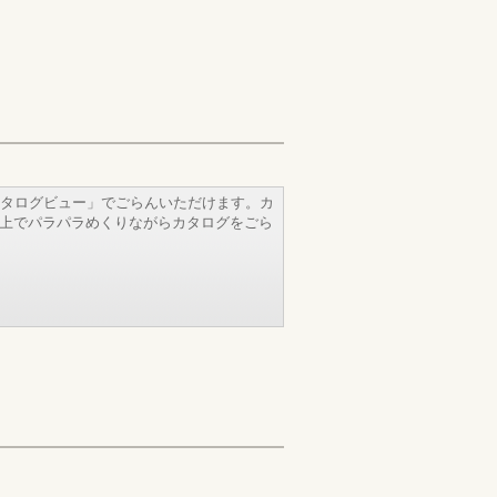
タログビュー」でごらんいただけます。カ
b上でパラパラめくりながらカタログをごら