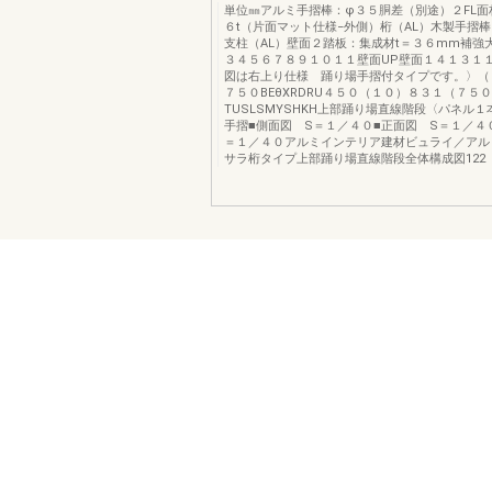
単位㎜アルミ手摺棒：φ３５胴差（別途）２FL面
６t（片面マット仕様−外側）桁（AL）木製手摺
支柱（AL）壁面２踏板：集成材t＝３６mm補強
３４５６７８９１０１１壁面UP壁面１４１３１１
図は右上り仕様 踊り場手摺付タイプです。〉（
７５０BEθXRDRU４５０（１０）８３１（７５０
TUSLSMYSHKH上部踊り場直線階段〈パネル
手摺■側面図 S＝１／４０■正面図 S＝１／４
＝１／４０アルミインテリア建材ビュライ／アルミ
サラ桁タイプ上部踊り場直線階段全体構成図122