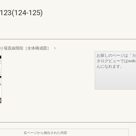
3(124-125)
踊り場直線階段［全体構成図］
お探しのページは「カ
タログビューではwe
んになれます。
右ページから抽出された内容