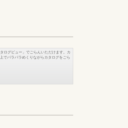
タログビュー」でごらんいただけます。カ
b上でパラパラめくりながらカタログをごら