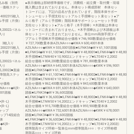
込み板（別売
●表示価格は部材標準価格です。消費税・組立費・取付費・現場
・価格ステッ
搬入費は含まれておりません。本体セット構成部材 本体セッ
トコードには、下記の品名が含まれています。階段本体サポー
,4002315枚入
トシューセット手摺支柱セットアルミ手摺棒セット束セット●ア
パネル手摺（片側）
ルミ格子（アルミ手摺棒）階段本体サポートシューセット手摺
支柱セット束セット●アルミ格子（木手摺棒）※木踏板は本体セ
54,20022パネル
ットコードに含まれておりません。※木手摺棒および木踏板は本
枚入り
体セットコードに含まれておりません。単位mm両側手摺タイ
プアルミ手摺棒木手摺棒組合せ価格￥746,900数量組合せ価格
片側）3枚入り
￥727,700数量本体AZILNA○○○◆KWA￥600,4001本体
,2002315枚入
AZILNA○○○◆KWK￥555,0001踏板■ILFNK54◆W￥61,1001踏板
パネル手摺（片側）
■ILFNK54◆W￥61,1001■ILFNK44◆W￥48,8001■ILFNK44◆W￥48,8001■I
木手摺棒■ILTNW40￥10,9002エンドキャップ■ILTE40￥2,2002
55,20022パネル
組合せ価格￥804,200数量組合せ価格￥781,800数量本体
枚入り
AZILNA○○○◆KWA￥645,5001本体AZILNA○○○◆KWK￥596,9001
5,20022■直線
踏板■ILFNK54◆W￥61,1001踏板
標準階高ステッ
■ILFNK54◆W￥61,1001■ILFNK44◆W￥48,8002■ILFNK44◆W￥48,8002
°・
木手摺棒■ILTNW40￥10,9002エンドキャップ■ILTE40￥2,2002
組合せ価格
組合せ価格￥862,400数量組合せ価格￥843,600数量本体
A○○○◆K(R･
AZILNA○○○◆KWA￥691,6001本体AZILNA○○○◆KWK￥640,0001
5001踏板
踏板■ILFNK34◆W￥36,6002踏板
■ILFNK34◆W￥36,6002■ILFNK44◆W￥48,8002■ILFNK44◆W￥48,8002
(R･L)
木手摺棒■ILTNW50￥14,2002エンドキャップ■ILTE40￥2,2002
(R･L)
組合せ価格￥915,700数量組合せ価格￥893,900数量本体
キャップ
AZILNA○○○◆KWA￥732,6001本体AZILNA○○○◆KWK￥678,0001
13ステップ14段組合
踏板■ILFNK34◆W￥36,6002踏板
本体
■ILFNK34◆W￥36,6002■ILFNK44◆W￥48,8001■ILFNK44◆W￥48,8001■I
○◆K(R･
木手摺棒■ILTNW50￥14,2002エンドキャップ■ILTE40￥2,2002□
踏板
標準階高サイズ呼称一覧単位mm標準階高○○○：サイズ呼称標
準階高○○○：サイズ呼称