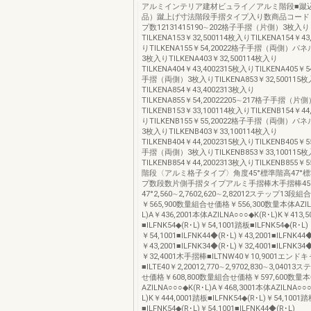
アルミインテリア建材ビュライ／アルミ階段■蹴
品）蹴上げ寸法階段手摺タイプ入り数商品コード
プ数12131415190∼202格子手摺（片側）3枚入り
TILKENA153￥32,500114枚入りTILKENA154￥43
りTILKENA155￥54,20022格子手摺（両側）
3枚入りTILKENA403￥32,500114枚入り
TILKENA404￥43,4002315枚入りTILKENA405￥
手摺（両側）3枚入りTILKENA853￥32,500115
TILKENA854￥43,4002313枚入り
TILKENA855￥54,20022205∼217格子手摺（
TILKENB153￥33,100114枚入りTILKENB154￥44
りTILKENB155￥55,20022格子手摺（両側）
3枚入りTILKENB403￥33,100114枚入り
TILKENB404￥44,2002315枚入りTILKENB405￥
手摺（両側）3枚入りTILKENB853￥33,100115
TILKENB854￥44,2002313枚入りTILKENB855￥5
階段〈アルミ格子タイプ〉角度45°標準階高47°
プ数段数片側手摺タイプアルミ手摺棒木手摺棒45
47°2,560∼2,7602,620∼2,82012ステップ13段
￥565,900数量組合せ価格￥556,300数量本体AZILN
L)A￥436,2001本体AZILNA○○○◆K(R･L)K￥413,
■ILFNK54◆(R･L)￥54,1001踏板■ILFNK54◆(R･L)
￥54,1001■ILFNK44◆(R･L)￥43,2001■ILFNK44◆
￥43,2001■ILFNK34◆(R･L)￥32,4001■ILFNK34◆
￥32,4001木手摺棒■ILTNW40￥10,9001エンド
■ILTE40￥2,20012,770∼2,9702,830∼3,040
せ価格￥608,800数量組合せ価格￥597,600数量
AZILNA○○○◆K(R･L)A￥468,3001本体AZILNA○○
L)K￥444,0001踏板■ILFNK54◆(R･L)￥54,1001
■ILFNK54◆(R･L)￥54,1001■ILFNK44◆(R･L)