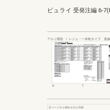
ビュライ 受発注編 6-7(8
アルミ階段
レジェ・一本桁タイプ 直
6
7
左ページから抽出された内容