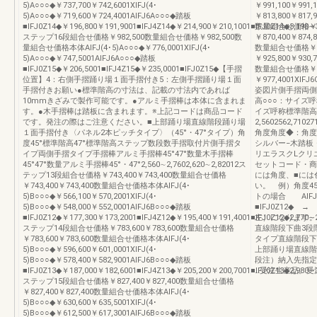
5)A○○○◆￥737,700￥742,6001XIFJ(4･
￥991,100￥991
5)A○○○◆￥719,600￥724,4001AIFJ6A○○○◆踏板
￥813,800￥817,9
■IFJ0Z14◆￥196,800￥191,9001■IFJ4Z14◆￥214,900￥210,1001■IFJ0Z14◆3,190∼3
数量組合せ価格￥1,0
ステップ16段組合せ価格￥982,500数量組合せ価格￥982,500数
￥870,400￥874,8
量組合せ価格本体AIFJ(4･5)A○○○◆￥776,0001XIFJ(4･
数量組合せ価格￥1,1
5)A○○○◆￥747,5001AIFJ6A○○○◆踏板
￥925,800￥930,7
■IFJ0Z15◆￥206,5001■IFJ4Z15◆￥235,0001■IFJ0Z15◆【手摺
数量組合せ価格￥1,
位置】4：右側手摺踊り場１面手摺付き5：左側手摺踊り場１面
￥977,4001XIFJ6
手摺付きお願い●標準階高の寸法は、記載の寸法内であれば
姿図片側手摺両側
10mmきざみで製作可能です。●アルミ手摺棒は本体に含まれま
高○○○：サイズ
す。●木手摺棒は踏板に含まれます。※上記コードは商品コード
イズ呼称標準階高
です。発注の際はご注意ください。■上部踊り場直線階段踊り場
2,5602562,71027
１面手摺付き〈パネル2本ピッチタイプ〉（45°・47°タイプ）角
角度角度◆：角度4
度45°標準階高47°標準階高ステップ数段数手摺取付片側手摺タ
シルバー−木踏板
イプ両側手摺タイプ手摺棒アルミ手摺棒45°47°数量木手摺棒
リエラスクLクリ
45°47°数量アルミ手摺棒45°・47°2,560∼2,7602,620∼2,82012ス
セットコード・商
テップ13段組合せ価格￥743,400￥743,400数量組合せ価格
には角度、■には
￥743,400￥743,400数量組合せ価格本体AIFJ(4･
い。 例）角度45
5)B○○○◆￥566,100￥570,2001XIFJ(4･
トの場合 AIFJ(4
5)B○○○◆￥548,000￥552,0001AIFJ6B○○○◆踏板
■IFJ0Z12◆ →
■IFJ0Z12◆￥177,300￥173,2001■IFJ4Z12◆￥195,400￥191,4001■IFJ0Z12◆2,770∼2
左）になります。
ステップ14段組合せ価格￥783,600￥783,600数量組合せ価格
直線階段下曲3段
￥783,600￥783,600数量組合せ価格本体AIFJ(4･
タイプ直線階段下
5)B○○○◆￥596,600￥601,0001XIFJ(4･
上部踊り場直線階
5)B○○○◆￥578,400￥582,9001AIFJ6B○○○◆踏板
段注）納入先指定
■IFJ0Z13◆￥187,000￥182,6001■IFJ4Z13◆￥205,200￥200,7001■IFJ0Z13◆2,980∼3
…受注生産品。受
ステップ15段組合せ価格￥827,400￥827,400数量組合せ価格
￥827,400￥827,400数量組合せ価格本体AIFJ(4･
5)B○○○◆￥630,600￥635,5001XIFJ(4･
5)B○○○◆￥612,500￥617,3001AIFJ6B○○○◆踏板