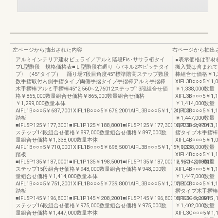
左ページから抽出された内容
右ページから抽出
アルミインテリア建材ビュライ／アルミ階段Fis･ササラ桁タイ
●表示価格は部材
プL型階段 規格価格表■Ｌ型階段右廻り〈パネル2本ピッチタイ
搬入費は含まれて
プ〉（45°タイプ） 踊り場7段目角度45°標準階高ステップ数段
棒組合せ価格￥1,2
数手摺取付内側手摺タイプ両側手摺タイプ手摺棒アルミ手摺棒
XIFL3B○○○5￥1,
木手摺棒アルミ手摺棒45°2,560∼2,76012ステップ13段組合せ価
￥1,338,000数量
格￥865,000数量組合せ価格￥865,000数量組合せ価格
XIFL3B○○○5￥1,
￥1,299,000数量本体
￥1,414,000数量
AIFL1B○○○5￥687,7001XIFL1B○○○5￥676,2001AIFL3B○○○5￥1,121,7001
XIFL3B○○○5￥1,
踏板
￥1,447,000数量
■IFL5P125￥177,3001■IFL1P125￥188,8001■IFL5P125￥177,30012,770∼2,97013
XIFL3B○○○5￥1
ステップ14段組合せ価格￥897,000数量組合せ価格￥897,000数
摺タイプ木手摺棒組
量組合せ価格￥1,338,000数量本体
XIFL4B○○○5￥1,
AIFL1B○○○5￥710,0001XIFL1B○○○5￥698,5001AIFL3B○○○5￥1,151,0001
￥1,338,000数量
踏板
XIFL4B○○○5￥1,
■IFL5P135￥187,0001■IFL1P135￥198,5001■IFL5P135￥187,00012,980∼3,18014
￥1,414,000数量
ステップ15段組合せ価格￥948,000数量組合せ価格￥948,000数
XIFL4B○○○5￥1,
量組合せ価格￥1,414,000数量本体
￥1,447,000数量
AIFL1B○○○5￥751,2001XIFL1B○○○5￥739,8001AIFL3B○○○5￥1,217,2001
XIFL4B○○○5￥1
踏板
摺タイプ木手摺棒組
■IFL5P145￥196,8001■IFL1P145￥208,2001■IFL5P145￥196,80013,190∼3,20015
XIFL3C○○○5￥1,
ステップ16段組合せ価格￥975,000数量組合せ価格￥975,000数
￥1,402,000数量
量組合せ価格￥1,447,000数量本体
XIFL3C○○○5￥1,