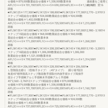
せ価格￥879,000数量組合せ価格￥1,338,000数量本体
連絡書をご使用く
AIFL1C○○○5￥701,7001XIFL1C○○○5￥690,2001AIFL3C○○○5￥1,160,7001
約16日。受16
踏板
■IFL5K125￥177,3001■IFL1K125￥188,8001■IFL5K125￥177,30012,770∼2,97013
ステップ14段組合せ価格￥924,000数量組合せ価格￥924,000数
量組合せ価格￥1,402,000数量本体
AIFL1C○○○5￥737,0001XIFL1C○○○5￥725,5001AIFL3C○○○5￥1,215,0001
踏板
■IFL5K135￥187,0001■IFL1K135￥198,5001■IFL5K135￥187,00012,980∼3,18014
ステップ15段組合せ価格￥968,000数量組合せ価格￥968,000数
量組合せ価格￥1,465,000数量本体
AIFL1C○○○5￥771,2001XIFL1C○○○5￥759,8001AIFL3C○○○5￥1,268,2001
踏板
■IFL5K145￥196,8001■IFL1K145￥208,2001■IFL5K145￥196,80013,190∼3,20015
ステップ16段組合せ価格￥1,006,000数量組合せ価格￥1,006,000
数量組合せ価格￥1,521,000数量本体
AIFL1C○○○5￥799,5001XIFL1C○○○5￥777,7001AIFL3C○○○5￥1,314,5001
踏板
■IFL5K155￥206,5001■IFL1K155￥228,3001■IFL5K155￥206,5001■
Ｌ型階段左廻り〈Ⅰ型格子タイプ〉（45°タイプ） 踊り場7段目
角度45°標準階高ステップ数段数手摺取付内側手摺タイプ両側手
摺タイプ手摺棒アルミ手摺棒木手摺棒アルミ手摺棒
45°2,560∼2,76012ステップ13段組合せ価格￥879,000数量組合
せ価格￥879,000数量組合せ価格￥1,338,000数量本体
AIFL2C○○○5￥701,7001XIFL2C○○○5￥690,2001AIFL4C○○○5￥1,160,7001
踏板
■IFL6K125￥177,3001■IFL2K125￥188,8001■IFL6K125￥177,30012,770∼2,97013
ステップ14段組合せ価格￥924,000数量組合せ価格￥924,000数
量組合せ価格￥1,402,000数量本体
AIFL2C○○○5￥737,0001XIFL2C○○○5￥725,5001AIFL4C○○○5￥1,215,0001