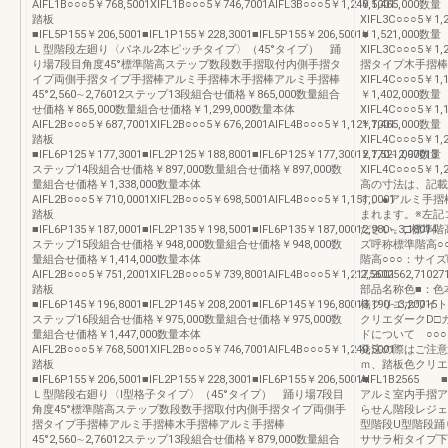
AIFL1B○○○5￥768,5001XIFL1B○○○5￥746,7001AIFL3B○○○5￥1,240,5001
￥1,465,000数量
踏板
XIFL3C○○○5￥1,
■IFL5P155￥206,5001■IFL1P155￥228,3001■IFL5P155￥206,5001■
￥1,521,000数量
Ｌ型階段左廻り〈パネル2本ピッチタイプ〉（45°タイプ） 踊
XIFL3C○○○5￥1
り場7段目角度45°標準階高ステップ数段数手摺取付内側手摺タ
摺タイプ木手摺棒組
イプ両側手摺タイプ手摺棒アルミ手摺棒木手摺棒アルミ手摺棒
XIFL4C○○○5￥1,
45°2,560∼2,76012ステップ13段組合せ価格￥865,000数量組合
￥1,402,000数量
せ価格￥865,000数量組合せ価格￥1,299,000数量本体
XIFL4C○○○5￥1,
AIFL2B○○○5￥687,7001XIFL2B○○○5￥676,2001AIFL4B○○○5￥1,121,7001
￥1,465,000数量
踏板
XIFL4C○○○5￥1,
■IFL6P125￥177,3001■IFL2P125￥188,8001■IFL6P125￥177,30012,770∼2,97013
￥1,521,000数量
ステップ14段組合せ価格￥897,000数量組合せ価格￥897,000数
XIFL4C○○○5￥1,
量組合せ価格￥1,338,000数量本体
高の寸法は、記載
AIFL2B○○○5￥710,0001XIFL2B○○○5￥698,5001AIFL4B○○○5￥1,151,0001
す。●アルミ手摺
踏板
まれます。※左記
■IFL6P135￥187,0001■IFL2P135￥198,5001■IFL6P135￥187,00012,980∼3,18014
ださい。□標準階
ステップ15段組合せ価格￥948,000数量組合せ価格￥948,000数
ズ呼称標準階高○
量組合せ価格￥1,414,000数量本体
階高○○○：サイ
AIFL2B○○○5￥751,2001XIFL2B○○○5￥739,8001AIFL4B○○○5￥1,217,2001
2,5602562,71027
踏板
部品名称色■：色
■IFL6P145￥196,8001■IFL2P145￥208,2001■IFL6P145￥196,80013,190∼3,20015
棒クリエホワイト
ステップ16段組合せ価格￥975,000数量組合せ価格￥975,000数
クリエダークD□
量組合せ価格￥1,447,000数量本体
ドについて ○○
AIFL2B○○○5￥768,5001XIFL2B○○○5￥746,7001AIFL4B○○○5￥1,240,5001
発注の際はご注意く
踏板
ｍ、踏板色クリエ
■IFL6P155￥206,5001■IFL2P155￥228,3001■IFL6P155￥206,5001■
AIFL1B2565 
Ｌ型階段右廻り〈Ⅰ型格子タイプ〉（45°タイプ） 踊り場7段目
アルミ室内手摺ア
角度45°標準階高ステップ数段数手摺取付内側手摺タイプ両側手
らせん階段レジェ
摺タイプ手摺棒アルミ手摺棒木手摺棒アルミ手摺棒
型階段U型階段踊
45°2,560∼2,76012ステップ13段組合せ価格￥879,000数量組合
ササラ桁タイプ下