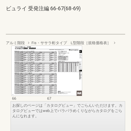
ビュライ 受発注編 66-67(68-69)
アルミ階段
Fis・ササラ桁タイプ L型階段［規格価格表］
66
67
お探しのページは「カタログビュー」でごらんいただけます。カ
タログビューではweb上でパラパラめくりながらカタログをごら
んになれます。