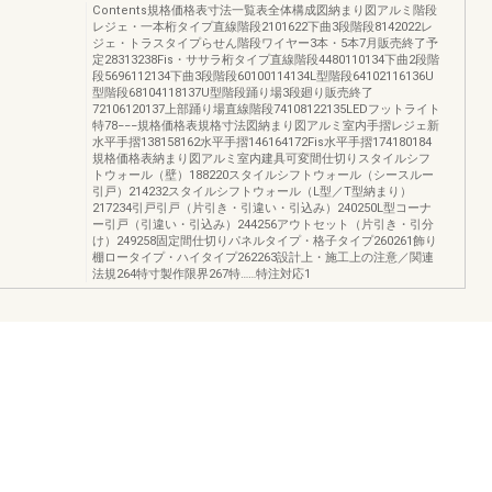
Contents規格価格表寸法一覧表全体構成図納まり図アルミ階段
レジェ・一本桁タイプ直線階段2101622下曲3段階段8142022レ
ジェ・トラスタイプらせん階段ワイヤー3本・5本7月販売終了予
定28313238Fis・ササラ桁タイプ直線階段4480110134下曲2段階
段5696112134下曲3段階段60100114134L型階段64102116136U
型階段68104118137U型階段踊り場3段廻り販売終了
72106120137上部踊り場直線階段74108122135LEDフットライト
特78−−−規格価格表規格寸法図納まり図アルミ室内手摺レジェ新
水平手摺138158162水平手摺146164172Fis水平手摺174180184
規格価格表納まり図アルミ室内建具可変間仕切りスタイルシフ
トウォール（壁）188220スタイルシフトウォール（シースルー
引戸）214232スタイルシフトウォール（L型／T型納まり）
217234引戸引戸（片引き・引違い・引込み）240250L型コーナ
ー引戸（引違い・引込み）244256アウトセット（片引き・引分
け）249258固定間仕切りパネルタイプ・格子タイプ260261飾り
棚ロータイプ・ハイタイプ262263設計上・施工上の注意／関連
法規264特寸製作限界267特……特注対応1