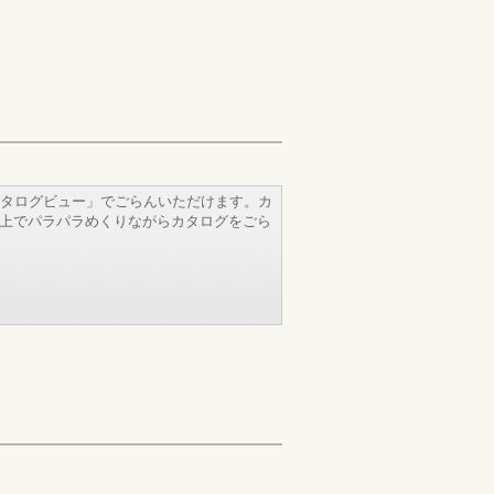
タログビュー」でごらんいただけます。カ
b上でパラパラめくりながらカタログをごら