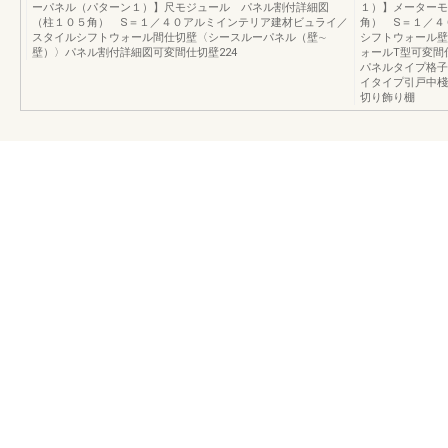
ーパネル（パターン１）】尺モジュール パネル割付詳細図
１）】メーターモ
（柱１０５角） S＝１／４０アルミインテリア建材ビュライ／
角） S＝１／４
スタイルシフトウォール間仕切壁〈シースルーパネル（壁∼
シフトウォール壁
壁）〉パネル割付詳細図可変間仕切壁224
ォールT型可変間
パネルタイプ格子
イタイプ引戸中棧
切り飾り棚