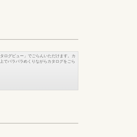
タログビュー」でごらんいただけます。カ
b上でパラパラめくりながらカタログをごら