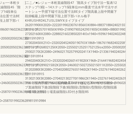
ジェ•一本桁タ
]二こ／■レジェ一本桁直線階段47゜階高タイプ別寸法一覧表12
直線階段45゜階
ステップ13段～14ステップ15段単位mm垂直寸法水平寸法サポ
プ16段単位
ートシュー手摺下端寸法位置寸法BEタイプ階高最上段中間最下
法位置寸法BE
段掛幅最上段中間最下段上部下部パネル格子
段上部下部パ
KHRUSHRDKLTUSLSMYXタイプタイプ
26201990llX2020=222201990230761856lOXl884=l8837188424021551561
=l86001960236225815910925701905llXl990=218907905242951905lOXl880=l88001990236
ステップ
27202160llX2080=228802160238502014lOx1940=l9396194024022481561
=205002050236235815910913
段
27302045llX21lO=232l020452405l1907lOX1868=18676196824022581561
=205002050236236815910926802125llX2050=225502125251752125lox2050=205002050236
ステップ
29302170l2X2080=24960217025799202411X1940=213361940240244415
=225502050236256815910914
段
29402040l2X21lO=253202040260141902llX1968=21644196824024541561
=225502050236257815910928902150l2X2050=24600215027250215011X2050=22550205023
ステップ
31202080l3X2080=270402080276551940l2X1940=2327619402402621156
=246002050236277815910915
段
31302130l3X2080=2704021302770l1986l2X1940=2327619402402631156
=246002050236278815910931001980l3X2080=270401980295201980l2X2080=24960208023
アルミ室内手摺アルミ室内建具ロフトはしこ‘Fis•ササラ桁タイ
プ直線階段下曲2段階段下曲3段階段L型階段U型階段U型階段踊
=258701990236288815910916
り場3段上部踊り場直線階段LED付き階段85
0=258701990236289815910984