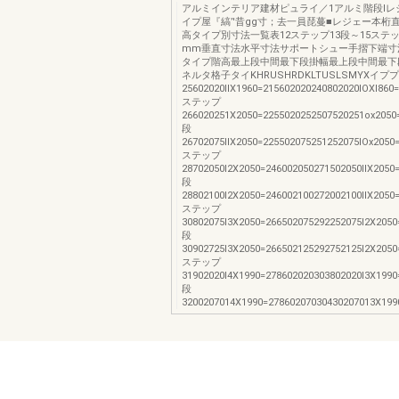
アルミインテリア建材ピュライ／1アルミ階段Iレ
イプ屋『縞’'昔gg寸；去一員琵蔓■レジェー本桁
高タイプ別寸法一覧表12ステップ13段～15ステッ
mm垂直寸法水平寸法サポートシュー手摺下端寸
タイプ階高最上段中間最下段掛幅最上段中間最下
ネルタ格子タイKHRUSHRDKLTUSLSMYXイププ
25602020llX1960=215602020240802020lOXl860
ステップ
266020251X2050=2255020252507520251ox2050
段
26702075llX2050=225502075251252075lOx2050
ステップ
28702050l2X2050=246002050271502050llX2050
段
28802100l2X2050=246002100272002100llX2050
ステップ
30802075l3X2050=266502075292252075l2X2050
段
30902725l3X2050=266502125292752125l2X2050
ステップ
31902020l4X1990=278602020303802020l3X1990
段
3200207014X1990=27860207030430207013X199