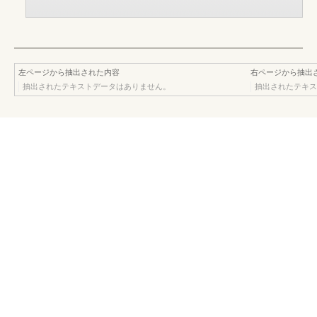
左ページから抽出された内容
右ページから抽出
抽出されたテキストデータはありません。
抽出されたテキス