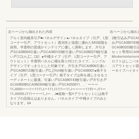
左ページから抽出された内容
右ページから抽出
アルミ室内建具引戸■パネルデザイン●パネルタイプ（引戸、L型
2枚引込み戸GCA0
コーナー引戸、アウトセット）透光性と強度に優れたMS樹脂を
み戸GCA08018
採用。半透明の質感がインテリアに優しく調和します。片引き
GCA080203枚引
戸GCA08004引違い戸GCA080103枚引違い戸GCA080274枚引違
セット専用GCA0
い戸三□i,n_[二..□||〗●中棧タイプ（引戸、L型コーナー引戸、ア
Moderninter
ウトセット）半透明パネルに棧を取り付けたタイプ。シンプル
ロフトはしこパネ
デザインですっきりとした印象です。片引き戸GCA0806引違い
コアウトセット固
戸GCA080123枚引違い戸□_[7iiiI4枚引違い戸GCA08001●格子タ
ータイプハイタイ
イプ（引戸、L型コーナー引戸）格子タイプは和を感じさせるコ
ーディネートに最適。引違い戸GCA080143枚引違い戸片引き戸
GCA08008GCA080304枚引違い戸GCA050011、,｀ーーー
11JIIIIIIIーー1ー1111Jー111J1111ー11Jーーーー1191ーJ11ー
11JIIIIIIIIIJ111ーーー1,Jー．J■規格一覧※アウトセットには格子
タイプの品揃えはありません。パネルタイプ•中棧タイプのみと
なります。64