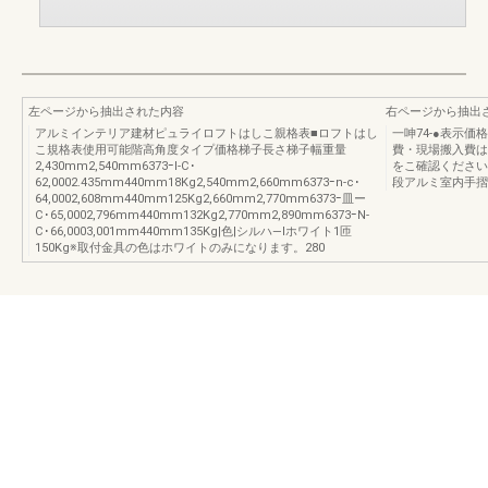
左ページから抽出された内容
右ページから抽出
アルミインテリア建材ピュライロフトはしこ親格表■ロフトはし
一呻74-●表示
こ規格表使用可能階高角度タイプ価格梯子長さ梯子幅重量
費・現場搬入費は
2,430mm2,540mm6373ｰI-C･
をこ確認ください。Mo
62,0002.435mm440mm18Kg2,540mm2,660mm6373ｰn-c･
段アルミ室内手摺
64,0002,608mm440mm125Kg2,660mm2,770mm6373ｰ皿ー
C･65,0002,796mm440mm132Kg2,770mm2,890mm6373ｰN-
C･66,0003,001mm440mm135Kg|色|シルハ―Iホワイト1匝
150Kg※取付金具の色はホワイトのみになります。280