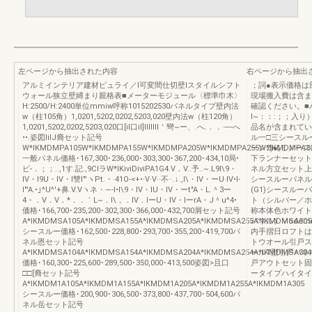
左ページから抽出された内容
右ページから抽出
アルミインテリア建材ピュライ／l可変間仕切壁Iスタイルシフト
；詞●表示価格は
ウォール狭立壁縛まり親格表■メーターモジュール〈標準巾木〉
現場搬入費は含ま
H:2500/H:2400単位mmiw呼称1015202530パネルタイプ壁内法
確認ください。■バ
w（柱105角）1,0201,5202,0202,5203,020壁内法w（柱120角）
I~：：:；；入
1,0201,5202,0202,5203,020口[il口il]IIIIIII＇彎~ー、.へ.．．·----へ
品名が含まれてい
••.姿図lilJ裔セット記号
ル一□三シースル
W*IKMDMPA105W*IKMDMPA155W*IKMDMPA205W*IKMDMPA255W*IKMDMPA3
ーン2)●|ミノー
一般パネル価格･167,300･236,000･303,300･367,200･434,10局•
下ランナーセット
ピ-．；；..,1す.記.,9ClラW*IKiviDiviPA1G4.V．V..予..~.L9I\9・
ネル方立セット上
IV・I9U・IV・l讐l"'ヽPt.・·41O-<+•·V·V··不··.↓.,I\・IV・ーU·IV•l-
シースルーパネル
l"'A.•｣^U^'+鼻.V.Vヽネ・―-l•I\9・IV・IU・IV・ーt"A・L.＾3ー
(G1)シースル
4・．V．V．*．．｀L~．I\，．IV．IーU・IV・lーrA・J＾u^4•
ト（シルバー／ホ
価格･166,700･235,200･302,300･366,000･432,700屑セット記号
称本体色ホワイト
A*IKMDMSA105A*IKMDMSA155A*IKMDMSA205A*IKMDMSA255A*IKMDMSA305
パネル）Moderni
シースルー価格･162,500･228,800･293,700･355,200･419,700パ
内手摺日ロフトは
ネル恩セット記号
トウオール引戸ス
A*IKMDMSA104A*IKMDMSA154A*IKMDMSA204A*IKMDMSA254A*IKMDMSA304
ールT型引戸パネ
価格･160,300･225,600･289,500･350,000･413,500姿図>且口
戸アウトセット固
□□[裔セット記号
ータイプハイタイプ
A*IKMDM1A105A*IKMDM1A155A*IKMDM1A205A*IKMDM1A255A*IKMDM1A305
シースルー価格･200,900･306,500･373,800･437,700･504,600パ
ネル岳セット記号