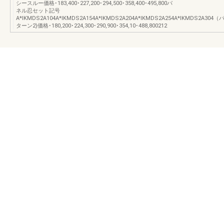
シースルー価格･183,400･227,200･294,500･358,400･495,800パ
ネル忍セット記号
A*IKMDS2A104A*IKMDS2A154A*IKMDS2A204A*IKMDS2A254A*IKMDS2A304（
ターン2)価格･180,200･224,300･290,900･354,10･488,800212