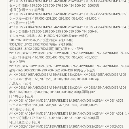
A*IKMDM1A104A*IKMDM1A154A*IKMDM1A204A*IKMDM1A254A*IKMDM1A304
ターン1)価格･199,300･303,700･370,800･434,500･501,200姿図
<[I]皿[il]>屑セット記号函
A*IKMDM2A105A*IKMDM2A155A*IKMDM2A205A*IKMDM2A255A*IKMDM2A305
シースルー価格･187,000･231,200･298,500･362,400･499,800パ
ネル恩セット記号
A*IKMDM2A104A*IKMDM2A154A*IKMDM2A204A*IKMDM2A254A*IKMDM2A304
ターン2)価格･183,800･228,800･295,900･359,600･494,800■尺
モジュール〈標準巾木〉H:2500/H:2400単位mm:w呼称
1015202530パネルタイプ壁内法w（柱105角）
9301,3851,8402,2952,750壁内法w（柱120角）
9301,3851,8402,2952,750姿図[[il[Il][I]□]裔セット記号
W*IKMDSPA105W*IKMDSPA155W*IKMDSPA205W*IKMDSPA255W*IKMDSPA305
一般パネル価格･166,900･235,400･302,700･366,600･433,500ｧ
セット記号
W*IKMDSPA104W*IKMDSPA154W*IKMDSPA204W*IKMDSPA254W*IKMDSPA304
価格･165,300･233,10･299,700･362,900･429,10周セット記号
A*IKMDSSA105A*IKMDSSA155A*IKMDSSA205A*IKMDSSA255A*IKMDSSA305
シースルー価格･158,700･223,10･286,300･346,10･408,900パネ
ル恩セット記号
A*IKMDSSA104A*IKMDSSA154A*IKMDSSA204A*IKMDSSA254A*IKMDSSA304
価格･156,500･219,900･282,10･340,900･402,700姿図鳳口lrn
口“i屑セット記号
A*IKMDS1A105A*IKMDS1A155A*IKMDS1A205A*IKMDS1A255A*IKMDS1A305
シースルー価格･200,500･305,900･373,200･437,10･504,000パ
ネル岳セット記号
A*IKMDS1A104A*IKMDS1A154A*IKMDS1A204A*IKMDS1A254A*IKMDS1A304（
ターン1)価格･197,900･301,600･368,200･431,400･497,600姿図
>[][I]口且恩セット記号
A*IKMDS2A105A*IKMDS2A155A*IKMDS2A205A*IKMDS2A255A*IKMDS2A305