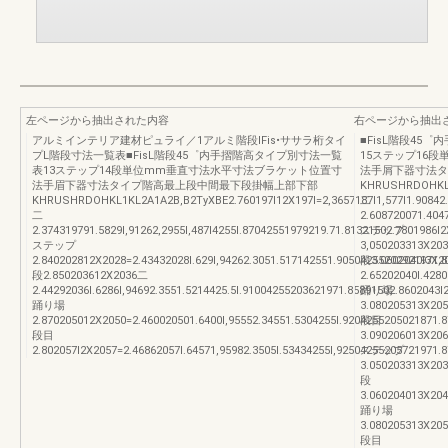
左ページから抽出された内容
右ページから抽出
アルミインテリア建材ピュライ／1アルミ階段IFis•ササラ桁タイ
■FisL階段45
プL階段寸法一覧表■FisL階段45゜内手摺階高タイプ別寸法一覧
15ステップ16
表13ステップ14段単位mm垂直寸法水平寸法ブラケット位置寸
法手屑下器寸法タ
法手眉下器寸法タイプ階高最上段中間最下段掛幅上部下部
KHRUSHRDOHKL1KL
KHRUSHRDOHKL1KL2A1A2B,B2TyXBE2.760197l12X197l=2,3657187l1,577l1.90842.29
二
二
2.608720071.404
2.374319791.5829l,91262,2955l,487l4255l.87042551979219.71.81321502.7801986l
ステップ
ステップ
3,050203313X203
2.840202812X2028=2.43432028l.629l,94262.3051.517142551.90504255202921971,8
段3.0602040l3X2
段2.850203612X2036二
2.65202040l.428
2.44292036l.6286l,94692.3551.5214425.5l.91004255203621971.85891502.8602043
踊り場
踊り場
3.080205313X205
2.870205012X2050=2.460020501.6400l,95552.34551.5304255l.9204255205021871.8
段目
段目
3.090206013X206
2.802057l2X2057=2.46862057l.64571,95982.3505l.53434255l,92504255205721971.8
ステップ
3.050203313X203
段
3.060204013X204
踊り場
3.080205313X205
段目