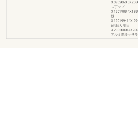
3,0902060l3X206
ス丁ツプ
3.1801988l4X198
段
3.190199414Xl99
踊8段り場目
3.200200014X200
アルミ階段ササラ桁(