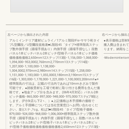
左ページから抽出された内容
右ページから抽出
アルミインテリア建材ピュライ／1アルミ階段IFis•ササラ桁タイ
●表示価格は部材
プL型爾段／U型爾段規格衰■L階段45゜タイプ※標準階高ステッ
搬入費は含まれて
プ数外側手摺（踊場手摺あり）内側手摺（踊場手摺なし）段数
ります。納期をこ確認
パネル1本ピッチパネル2本ピッチI型格子パネル1本ピッチ価格
-----------------•-----------
価格価格価格2,650mm12ステップi13段･1,156,000･1,068,000･
-Moderninterior
1,094,000･953,0002,760mm2,770mm13ステップi14段･
1,207,000･1,100,000･1,138,000･
1,004,0002,970mm2,980mm14ステップi15段･1,258,000･
1,151,000･1,183,000･1,055,0003,180mm3,190mm15ステップ
i16段･1,303,000･1,178,000･1,221,000･1,100,0003,200mmｷ●※
標準階高の寸法は、記載の寸法内であれば10mmきざみで製作
可能です。●踏板受材を工場で桁材に取り付ける費用を含んだ価
格です。●地金アップ分を含みます。(06年4月対応）パネル2本
ビッチ価格･865,000･897,000･948,000･975,000/7ステyプ8段と
します。(P(t5t店ら下2ヽ、）●上記価格は木手摺棒の価格で
す。アルミ手摺棒については当社営業窓口へお問い合わせくだ
さい。皇i)ステ·,?cg。松ば3■U階段45゜タイプI型格子価格･
879,000･924,000･968,000･1,006,000※標準階高ステップ数外側
手摺（踊場手摺あり）内側手摺（踊場手摺なし）段数パネル1本
ピッチパネル2本ピッチI型格子パネル1本ピッチパネル2本ピッ
チI型格子価格価格価格価格価格価格2,650mm12ステップi13段･