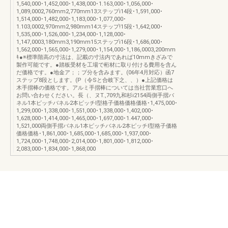
1,540,000･1,452,000･1,438,000･1.163,000･1,056,000･
1,089,0002,760mm2,770mm13ステップi14段･1,591,000･
1,514,000･1,482,000･1,183,000･1,077,000･
1.103,0002,970mm2,980mm14ステップ!15段･1,642,000･
1,535,000･1,526,000･1,234,000･1,128,000･
1,147,0003,180mm3,190mm15ステップi16段･1,686,000･
1,562,000･1,565,000･1,279,000･1,154,000･1,186,0003,200mm
ｷ●※標準階高の寸法は、記載の寸法内であれば10mmきざみで
製作可能です。●踏板受材を工場で桁材に取り付ける費用を含ん
だ価格です。●地金ア；；プ分を含みます。(06年4月対応）函7
ステップ8段とします。(P（令Sと合岐下之、、）●上記価格は
木手摺棒の価格です。アルミ手摺棒については当社営業窓口へ
お問い合わせください。長（、ヌT.,709九和杉i2154両側手摺バ
ネル1本ピッチバネル2本ピッチI型格子価格価格価格･1,475,000･
1,299,000･1,338,000･1,551,000･1,338,000･1,402,000･
1,628,000･1,414,000･1,465,000･1,697,000･1.447,000･
1,521,000両側手摺バネル1本ピッチバネル2本ピッチI型格子価格
価格価格･1,861,000･1,685,000･1,685,000･1,937,000･
1,724,000･1,748,000･2,014,000･1,801,000･1,812,000･
2,083,000･1,834,000･1,868,000