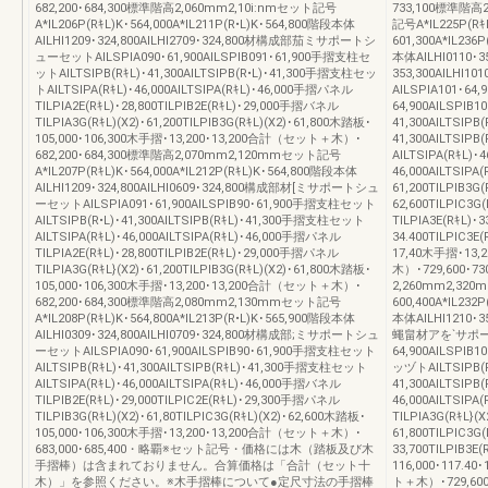
682,200･684,300標準階高2,060mm2,10i:nmセット記号
733,100標準階高
A*IL206P(RｷL)K･564,000A*IL211P(R•L)K･564,800階段本体
記号A*IL225P(RｷL
AILHI1209･324,800AILHI2709･324,800材構成部茄ミサポートシ
601,300A*IL236
ューセットAILSPIA090･61,900AILSPIB091･61,900手摺支柱セ
本体AILHI0110･35
ットAILTSIPB(RｷL)･41,300AILTSIPB(R•L)･41,300手摺支柱セッ
353,300AILHI
トAILTSIPA(RｷL)･46,000AILTSIPA(RｷL)･46,000手摺パネル
AILSPIA101･64,9
TILPIA2E(RｷL)･28,800TILPIB2E(RｷL)･29,000手摺バネル
64,900AILSPIB
TILPIA3G(RｷL)(X2)･61,200TILPIB3G(RｷL)(X2)･61,800木踏板･
41,300AILTSIPB(
105,000･106,300木手摺･13,200･13,200合計（セット＋木）･
41,300AILTS
682,200･684,300標準階高2,070mm2,120mmセット記号
AILTSIPA(RｷL)･4
A*IL207P(RｷL)K･564,000A*IL212P(RｷL)K･564,800階段本体
46,000AILTSIPA(
AILHI1209･324,800AILHI0609･324,800構成部材[ミサポートシュ
61,200TILPIB3G(
ーセットAILSPIA091･61,900AILSPIB90･61,900手摺支柱セット
62,600TILPIC3
AILTSIPB(R•L)･41,300AILTSIPB(RｷL)･41,300手摺支柱セット
TILPIA3E(RｷL)･3
AILTSIPA(RｷL)･46,000AILTSIPA(RｷL)･46,000手摺パネル
34.400TILPIC3E(
TILPIA2E(RｷL)･28,800TILPIB2E(RｷL)･29,000手摺パネル
17,40木手摺･13,
TILPIA3G(RｷL}(X2)･61,200TILPIB3G(RｷL)(X2)･61,800木踏板･
木）･729,600･73
105,000･106,300木手摺･13,200･13,200合計（セット＋木）･
2,260mm2,320
682,200･684,300標準階高2,080mm2,130mmセット記号
600,400A*IL232
A*IL208P(RｷL)K･564,800A*IL213P(R•L)K･565,900階段本体
本体AILHI1210･353
AILHI0309･324,800AILHI0709･324,800材構成部;ミサポートシュ
蠅畠材アを`サポート
ーセットAILSPIA090･61,900AILSPIB90･61,900手摺支柱セット
64,900AILSPIB
AILTSIPB(RｷL)･41,300AILTSIPB(RｷL)･41,300手摺支柱セット
ッヅトAILTSIPB(Rｷ
AILTSIPA(RｷL)･46,000AILTSIPA(RｷL)･46,000手摺バネル
41,300AILTSIPB
TILPIB2E(RｷL)･29,000TILPIC2E(RｷL)･29,300手摺パネル
46,000AILTSIPA
TILPIB3G(RｷL)(X2)･61,80TILPIC3G(RｷL)(X2)･62,600木踏板･
TILPIA3G(RｷL}(X
105,000･106,300木手摺･13,200･13,200合計（セット＋木）･
61,800TILPIC3G
683,000･685,400・略覇※セット記号・価格には木（踏板及び木
33,700TILPIB3E
手摺棒）は含まれておりません。合算価格は「合計（セット十
116,000･117.4
木）」を参照ください。※木手摺棒について●定尺寸法の手摺棒
ト＋木）･729,600