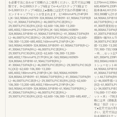
を必要寸法に合わせて切断の上ご使用ください。定尺寸法は3種
2,270mm2,330
類です。0=2,0005ステップ6段までe=4,o12ステップ13段まで
600,400A*IL233
0=5,00013ステップ14段以上●価格には定尺寸法の手摺棒1本と
段本体AILHI1210･3
エンドキャップ1セットが含まれます。2,140mmA*IL214P(Rｷ
353,300構'ら[
L)K･565,900AILHI0709･324,800AILSPIB091･61,900AILTSIPB(R
64,900AILSPIB
ｷL)･41,300AILTSIPA(RｷL)･46,000TILPIC2E(RｷL)･
AILTSIPB(RｷL)･4
29,300TILPIC3G(RｷL)(X2)･62,600･106,300･13,200･
41,300手摺支柱セット
685,4002,150mmA*IL215P(RｷL)K･565,900AILHI0809･
46,000AILTSIPA
324,800AILSPIB90･61,900AILTSIPB(RｷL}･41,300AILTSIPA(Rｷ
61,200TILPIB3G(
L)･46,000TILPIC2E(RｷL)･29,300TILPIC3G(RｷL)(X2)･62,600･
摺踏9パ板9ネルTILPI
106.300･13,200･685,4002,160mmA*IL216P(R•L)K･
34,000TILPIC3E
565,900AILHI0809･324,800AILSPIB091･61,900AILTSIPB(R•L)･
摺･13,200･13,
41,300AILTSIPA(RｷL)･46,000TILPIC2E(RｷL)･
731,900･733,
29,300TILPIC3G(RｷL)(X2)･62,600･106,300･13,200･
～吟,，,セット記号A*I
685,4002,170mmA*IL217P(RｷL)K･565,900AILHI0909･
601,300A*IL239
324,800AILSPIB90･61,90AILTSIPB(RｷL)･
353,300AILHI0
41.300AILTSIPA(R•L)･46,000TILPIC2E(RｷL)･29,300TILPIC3G(R
トシューセットAILSP
ｷL)(X2)･62,600･106,300･13,200･
64,900AILSPIB
685,4002,180mmA*IL218P(R•L)K･565,900AILHI0909･
41,300AILTSIPB
324,800AILSPIB091･61,900AILTSIPB(RｷL)･41,300AILTSIPA(Rｷ
ットAILTSIPA(RｷL)
L)･46,000TILPIC2E(R•L)･29,300TILPIC3G(RｷL)(X2)･62,600･
L}･46,000手摺バネル
106,300･13,200･685,4002,190mmA*IL219P(R•L)K･
(X2)･61,800TIL
565,900AILHI1009･324,800AILSPIB90･61,90AILTSIPB(RｷL)･
L)･34,000TILPI
41,300AILTSIPA(RｷL)･46,000TILPIC2E(RｷL)･
116,000･117.4
29,300TILPIC3G(RｷL)(X2)･62,600･106,300･13,200･685,400',,·,'
ット＋木）･730,5
格には木（踏板及
格は「合計（セッ
て●定尺寸法の手
さい。定尺寸法は3
Q=4,00012ス