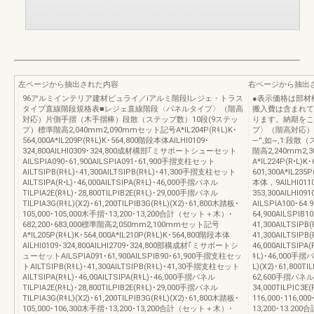
左ページから抽出された内容
右ページから抽出
96アルミインテリア建材ピュライ／iアルミ階段Iレジェ・トラス
●表示価格は部材
タイプ直線階段規格表■レジェ直線階段〈パネルタイプ〉（階高
搬入費は含まれて
対応）片側手摺（木手摺棒）段散（ステップ数）10段(9ステッ
ります。納期をこ
プ）標準階高2,040mm2,090mmセット記号A*IL204P(RｷL)K･
プ〉（階高対応）_
564,000A*IL209P(RｷL)K･564,800階段本体AILHI0109･
―'',如~,1:段
324,800AILHI0309･324,800成材構部｢ミサポートシューセット
階高2,240mm2,
AILSPIA090･61,900AILSPIA091･61,900手摺支柱セット
A*IL224P(R•L)K･
AILTSIPB(RｷL)･41,300AILTSIPB(RｷL)･41,300手摺支柱セット
601,300A*IL235
AILTSIPA(R•L)･46,000AILTSIPA(RｷL}･46,000手摺パネル
本体，9AILHI0110･
TILPIA2E(RｷL)･28,800TILPIB2E(RｷL)･29,000手摺パネル
353,300AILH
TILPIA3G(RｷL)(X2)･61,200TILPIB3G(RｷL)(X2)･61,800木踏板･
AILSPIA100･64.9
105,000･105,000木手摺･13,200･13,200合計（セット＋木）･
64,900AILSPIB
682,200･683,000標準階高2,050mm2,100mmセット記号
41,300AILTSIPB(
A*IL205P(RｷL)K･564,000A*IL210P(RｷL)K･564,800階段本体
41,300AILTSIP
AILHI0109･324,800AILHI2709･324,800部構成材｢ミサボートシ
46,000AILTSIPA(
ューセットAILSPIA091･61,900AILSPIB90･61,900手摺支柱セッ
ｷL)･46,000手摺パネ
トAILTSIPB(RｷL)･41,300AILTSIPB(RｷL)･41,30手摺支柱セット
L)(X2)･61,800TI
AILTSIPA(RｷL)･46,00AILTSIPA(RｷL)･46,000手摺バネル
62,600手摺パネル；T
TILPIA2E(RｷL)･28,800TILPIB2E(RｷL)･29,000手摺パネル
34,000TILPIC3E
TILPIA3G(RｷL)(X2)･61,200TILPIB3G(RｷL)(X2)･61,800木踏板･
116,000･116,00
105,000･106,300木手摺･13,200･13,200合計（セット＋木）･
13,200･13.200