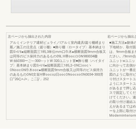
左ページから抽出された内容
右ページから抽出
アルミインテリア建材ピュライ／Iアルミ室内建具I篇り棚縛まり
■施工方法●躯体
厩／施工の注意点（篇り棚）■飾り棚〈ロータイプ〉基本納まり
下地材か、取付面
図S=l/6●縦断面図三185,3単位mm口巾木●横断面図9mm合板又
は、9mm合板ま
は同等のビス保持力のあるもの09L:H華oocロON980034棚
ださい。/9mm
W:660300ーご―-300―ットW:320ユニット冒■飾り棚〈ハイタイ
ユニットwユニッ
プ〉基本納まり図S=l/6●縦断面図三185,2--ON口oocヽ
に向かって左側か
ONoocON巾木ooc●横断面図9mm合板又は同等のビス保持力
ユニットが一番左
のあるものON0文翁H華oocoz日oocONoocsoON0034•300渭
図のように取付ビ
口“20心>J>」こ二[/」252
り付けスタートユ
ようにスタートユ
があるまで押し込
スで固定してくだ
けてください。連
の取り付け連結ユ
えがあるまではめ
ーを上部に取付け
Moderninteriorm