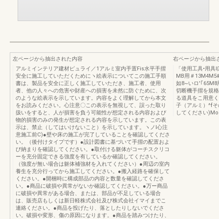
左ページから抽出された内容
右ページから抽出
アルミインテリア建材ピュライ／1アルミ室内手置Fis水平手摺
「使用工具•用具
安全に施工していただくためにヽ絵表示についてこの施工手順
MB用＃13M4M
書は、製品を安全に正しく施工していただき、施工者、使用
如8~いロ'｢65
者、他の人々への危害や財産への損害を未然に防ぐために、次
切断機手摺を規格
のような絵表示を示しています。内容をよく理解してから本文
る道具をこ用意く
をお読みください。心注意〇この表示を無視して、誤った取り
子（アルミ）^f
扱いをすると、人が損害を負う可能性が想定される内容および
してください)Modern
物的損害のみの発生が想定される内容を示しています。この表
示は、禁止（してはいけないこと）を示しています。ヽノI心注
意施工前C)●壁や床の施工が完了していることを確認してくださ
い。（後付けタイプです）●設計図書に基づいて手摺の配置およ
び納まりを確認してください。●取付ける躯体がコーチスクリコ
ーを充分固定できる強度を有しているか確認してください。
（強度が無い場合は躯体補強材を入れてください）●周辺の室内
養生を充分行ってから施工してください。●搬入経路を確保して
ください。●開梱時に構成部品の内容と数量を確認してくださ
い。●商品に破損や異常がないか確認してください。●万ー商品
に破損や異常がある場合、または、部品が不足している場合
は、販売店もしくは新日軽株式会社及び株式会社イマイまでこ
連絡ください。●商品を投げたり、落としたりしないでくださ
い。破損や変形、傷の原因になります。●商品を踏みつけたり、