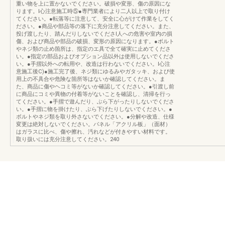
重い物を上に置かないでください。破損や変形、傷の原因にな
ります。I心注意施工時⑤●専門業者により二人以上で取り付け
てください。●転落等に注意して、安全に心がけて作業をしてく
ださい。●商品や部品等の落下に充分注意してください。また、
投げ渡したり、踏んだりしないでくださI人への危害や室内の損
傷、および商品や部品の破損、変形の原因になります。●ボルト
やネジ類の止め箇所は、指定のエ具で全て確実に止めてくださ
い。●指定の部品およびオプション品以外は使用しないでくださ
い。●手摺以外への転用や、改造は行わないでください。I心注
意施工後C)●施工完了後、ネジ類にゆるみやガタッキ、および使
用上の不具合や危険な箇所等はないか確認してください。ま
た、商品に傷やヘコミ等がないか確認してください。●引渡し前
に商品にコミや異物の付着等がないことを確認し、清掃を行っ
てください。●手摺で遊んだり、ぶら下がったりしないでくださ
い。●手摺に物を掛けたり、ぶら下げたりしないでください。●
ボルトやネジ類を取り外さないでください。●分解や改造、仕様
変更は絶対しないでください。パネル「アクリル板」（面材）
はガラスに比べ、傷や擦れ、汚れなどが付きやすい材料です。
取り扱いには充分注意してください。240