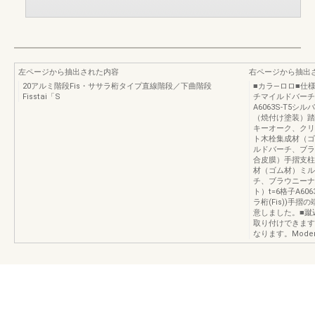
左ページから抽出された内容
右ページから抽出
20アルミ階段Fis・ササラ桁タイプ直線階段／下曲階段
■カラ—ロロ■仕
Fisstai「S
チマイルドバーチ
A6063S-T5
（焼付け塗装）踏
キーオーク、クリ
ト木栓集成材（ゴ
ルドバーチ、ブラウ
合皮膜）手摺支柱A
材（ゴム材）ミル
チ、ブラウニーナ
ト）t=6格子A6
ラ桁(Fis))
意しました。■蹴
取り付けできます
なります。Modernin