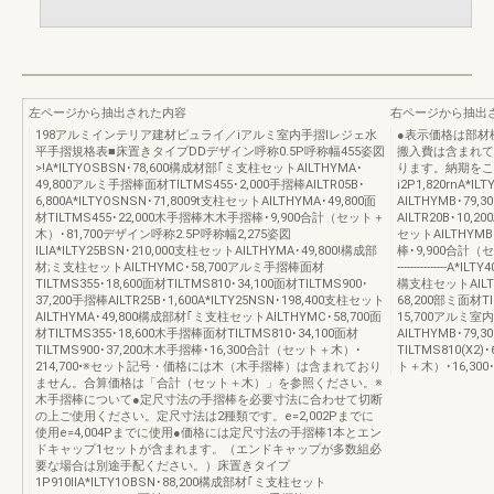
左ページから抽出された内容
右ページから抽出
198アルミインテリア建材ピュライ／iアルミ室内手摺Iレジェ水
●表示価格は部材
平手摺規格表■床置きタイプDDデザイン呼称0.5P呼称幅455姿図
搬入費は含まれて
>!A*ILTYOSBSN･78,600構成材部｢ミ支柱セットAILTHYMA･
ります。納期をこ
49,800アルミ手摺棒面材TILTMS455･2,000手摺棒AILTR05B･
i2P1,820rnA*
6,800A*ILTYOSNSN･71,8009t支柱セットAILTHYMA･49,800面
AILTHYMB･79,3
材TILTMS455･22,000木手摺棒木木手摺棒･9,900合計（セット＋
AILTR20B･10,
木）･81,700デザイン呼称2.5P呼称幅2,275姿図
セットAILTHYMB･
ILIA*ILTY25BSN･210,000支柱セットAILTHYMA･49,800!構成部
棒･9,900合計（セッ
材;ミ支柱セットAILTHYMC･58,700アルミ手摺棒面材
---------------
TILTMS355･18,600面材TILTMS810･34,100面材TILTMS900･
構支柱セットAILTHY
37,200手摺棒AILTR25B･1,600A*ILTY25NSN･198,400支柱セット
68,200部ミ面材TIL
AILTHYMA･49,800構成部材｢ミ支柱セットAILTHYMC･58,700面
15,700アルミ室
材TILTMS355･18,600木手摺棒面材TILTMS810･34,100面材
AILTHYMB･79,
TILTMS900･37,200木木手摺棒･16,300合計（セット＋木）･
TILTMS810(X2)
214,700•※セット記号・価格には木（木手摺棒）は含まれており
ト＋木）･16,300･29
ません。合算価格は「合計（セット＋木）」を参照ください。※
木手摺棒について●定尺寸法の手摺棒を必要寸法に合わせて切断
の上ご使用ください。定尺寸法は2種類です。e=2,002Pまでに
使用e=4,004Pまでに使用●価格には定尺寸法の手摺棒1本とエン
ドキャップ1セットが含まれます。（エンドキャップが多数組必
要な場合は別途手配ください。）床置きタイプ
1P910IlA*ILTY1OBSN･88,200構成部材｢ミ支柱セット