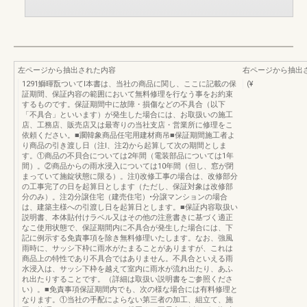
左ページから抽出された内容
右ページから抽出
1291鰤暉翫ついてI本書は、当社の商品に関し、ここに記載の保
(¥
証期間、保証内容の範囲において無料修理を行なう事をお約束
するものです。保証期間中に故障・損傷などの不具合（以下
「不具合」といいます）が発生した場合には、お取扱いの施工
店、工務店、販売店又は最寄りの当社支店・営業所に修理をこ
依頼ください。■躙韓象商品任宅用建材商吊■保証期間施工者よ
り商品の引き渡し日（注l、注2)から起算して次の期間としま
す。①商品の不貝合については2年間（電装部品については1年
間）。②商品からの雨水浸入については10年間（但し、窓が閉
まっていて施錠状態に限る）。注l)改修工事の場合は、改修部分
の工事完了の日を起算日とします（ただし、保証対象は改修部
分のみ）。注2)分譲住宅（建売住宅）•分譲マンションの場合
は、建築主様への引渡し日を起算日とします。■保証内容取扱い
説明書、本体貼付けラベル又はその他の注意書きに基づく適正
なこ使用状態で、保証期間内に不具合が発生した場合には、下
記に例示する免責事項を除き無料修理いたします。なお、強風
雨時に、サッシ下枠に雨水がたまることがありますが、これは
商品上の特性であり不具合ではありません。不具合といえる雨
水浸入は、サッシ下枠を越えて室内に雨水が流れ出たり、あふ
れ出たりすることです。（詳細は取扱い説明書をご参照くださ
い）。■免責事項保証期間内でも、次の様な場合には有料修理と
なります。①当社の手配によらない第三者の加工、組立て、施