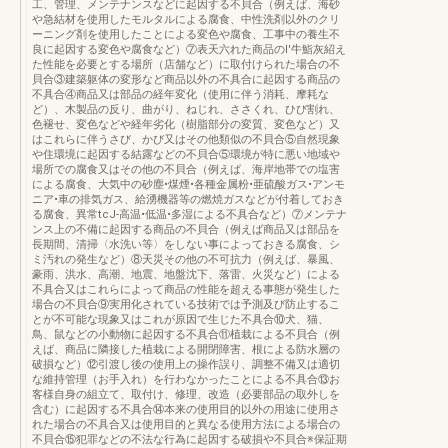
工、管理、メンテナンスなどに起因する不貝合（例えば、海砂
や急結材を使用したモルタルによる腐食、中性洗剤以外のクリ
ーニング剤を使用したことによる変色や腐食、工事中の養生不
良に起因する変色や腐食など）⑦表天六れた商品のI'牛鮨灰紹え
た性能を必要とする場所（店舗など）に取付けられた場合の不
貝合③建築躯体の変形など商品以外の不具合に起因する商品の
不具合④商品又は部品の経年変化（使用に伴う消耗、摩耗な
ど）、木製品の反り、曲がり、ねじれ、ささくれ、ひび割れ、
色褪せ、変色などや経年劣化（樹脂部分の変質、変色など）又
はこれらに伴うさび、かび又はその他類似の不貝合⑤自然現象
や住環境に起因する結露などの不貝合⑤環境が特に悪い地域や
場所での腐食又はその他の不貝合（例えば、海岸地帯での塩害
による腐食、大気中の砂塵•煤煙•各種金属粉•亜硫酸ガス•アンモ
ニア•車の排気ガス、給湧機器等の燃焼ガスなどが付着しておき
る腐食、異常tcJ-高温•低温•多湿による不具合など）⑦メンテナ
ンス上の不備に起因する商品の不貝合（例えば商品又は部品を
長期間、清掃〈水洗い等〉をしない事によっておきる腐食、シ
ミ汚れの発生など）⑧天災その他の不可抗力（例えば、暴風、
豪雨、洪水、高潮、地震、地盤沈下、落雷、火災など）による
不具合又はこれらによって商品の性能を超える事態が発生した
場合の不貝合⑨実用化されている技術では予測及び防止するこ
とが不可能な現象又はこれが原因で生じた不具合⑩犬、猫、
鳥、鼠などの小動物に起因する不具合⑪植栽による不貝合（例
えば、商品に隣接した植栽による開閉障害、根による防水層の
破損など）⑫引渡し後の使用上の操作誤り、調整不備又は適切
な維持管理（お手入れ）を行わなかったことによる不具合⑬お
客様自身の組立て、取付け、修理、改造（必要部品の取外しを
含む）に起因する不具合⑭本来の使用目的以外の用途に使用さ
れた場合の不具合又は使用目的と異なる使用方法による場合の
不貝合⑮犯罪などの不法な行為に起因する破損や不貝合※保証期