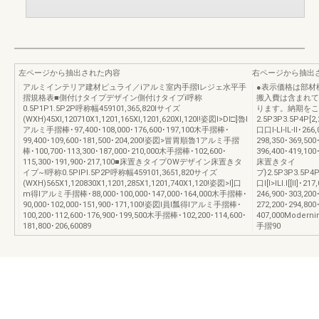
左ページから抽出された内容
右ページから抽出
アルミインテリア建材ピュライ／iアルミ室内手摺Iレジェ水平手
●表示価格は部材
摺規格表■側付けタイプデザイン側付けタイプi呼称
搬入費は含まれて
0.5P1P1.5P2P呼称幅459101,365,820Iサイズ
ります。納期をこ
(WXH)45Xl,120710X1,1201,165Xl,1201,620Xl,120I!姿図I>DI□]魯l
2.5P3P3.5P4P[2,
アルミ手摺棒･97,400･108,000･176,600･197,100木手摺棒･
口口I-Ll-IL-Il･266
99,400･109,600･181,500･204,200!姿図>冒胃順魯1アルミ手摺
298,350･369,50
棒･100,700･113,300･187,000･210,000木手摺棒･102,600･
396,400･419,10
115,300･191,900･217,100■床置きタイプOWデザイン床置きタ
床置きタイ
イプ~!呼称0.5PlPl.5P2P呼称幅459101,3651,820サイズ
プ}2.5P3P3.5P4P2
(WXH)565X1,120830X1,1201,285X1,1201,740X1,120!姿図>I]口
口I[I>ILl.I[[II]･
m得lアルミ手摺棒･88,000･100,000･147,000･164,000木手摺棒･
246,900･303,2
90,000･102,000･151,900･171,100!姿図I員I瓢得lアルミ手摺棒･
272,200･294,800
100,200･112,600･176,900･199,500木手摺棒･102,200･114,600･
407,000Moder
181,800･206,60089
手摺90