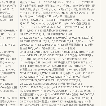
ルタイプ2枚引
色記号ミルキーオーク1万戸万口面己：Iマイルトバーチ匡l位l匡l
(2枚引き込み戸）
匠l>●表示価格は部材標準価格です。消費税・組立費•取付費・現
5)ow867￨忙］
場搬入費は含まれておりません。●商品によっては受注生産品が
80枠見込み
あります。納期をこ確認ください。■EF型(2枚引き込み戸）〈敷
うぅ色困団[匠
居〉単位mm|\w呼称w:2491\w2,491（有効幅員
0ABA(R•L)価
1,575.5)￨¥DW867;タ:HD姿図[I]HH壁厚厚壁用152165166180枠見
込み150150ケケーシング見込み2431i•gOo<OOc色国区l国屈
lc~.、r-•セット記号□*IVF2520FAA(R•L)□*IVF2520FBA(R·L)価
VEA620X(RｷL)･
格･116,500･116,500三方枠□IV2520PH(R·L)･
)･6,30ケーシング
38,90□IV2520PH(R·L)･38,900!本体□IVEF620H･
壁用141160ケ枠
27,50□IVEF620H･27,500□IVEF620X(R•L)･28,00□IVEF620X(R·L)･
号
28,000敷居□IV25AH2(R·L)･6,30□IV25AH2(R•L)･6,30ケーシング
(R·L)･42,00!
□IHCA2423T･15,80□IHCB2423T･15,80壁厚厚壁用141160ケ枠
居
見込み180[•go0<o0色邑団国匠lc~.-.セット記号
〈アルミ製後付敷
□*IVF2520FCA(R·L}価格･103,800三方枠□IV2520KF(RｷL}･42,00!
1（有効幅員
本体□IVEF620H･27,50□IVEF620X(R•L)･28,00敷居□IV25AF2(Rｷ
UU19U,;タ：HD
L)･6,30■EF型(2枚引き込み戸）〈アルミ製後付敷居〉単位
0150ケケーシン
mm\w呼称w:2491￨¥w2,491（有効幅員1,575.5)\DW867;タ:HD
団セット記号
姿図[IJHH壁厚厚壁用152165166180枠見込み150150ケケーシン
700･137,700
グ見込み2431i!go<0oc0o色困匠l匡l匠］C•••nセット記号
･38,90月構成本
□*IVF2520FAB(R·L)□*IVF2520FBB(R•L)価格･117,700･117,700二
(R·L)･
方枠□IV2520PH(R·L)･38,90□IV2520PH(R·L)･38,90月構成*位
25B･
□IVEF620H･27,500□IVEF620H･27,50□IVEF620X(R·L)･
IHCB2423T･
28,00□IVEF620X(R·L)･28,00アルミ製後付敦居□IH25B･
OO0oぅ色回団困
7,500□IH25B･7,50ケーシング□IHCA2423T･15,80□IHCB2423T･
125,000構喜材三
15,80壁厚厚壁用141160ケ枠見込み180f!、ノノ0e』o0<oC09っ)
色団団困困C.-.セット記号□*IVF2520FCB(R•L)価格･105,000!二方
25B･7,50·胤置
枠□IV2520KF(R•L)･42,00本体□IVEF620H･27,50□IVEF620X(R·L)･
記号が入り●本
28,00アルミ製後付敦居□IH25B･7,50ｷ:li-●規格表のセット・部
際には、ご注
材・商品記号の口部には色記号が入り●本体金額は扉の枚数の合