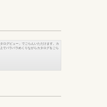
タログビュー」でごらんいただけます。カ
b上でパラパラめくりながらカタログをごら