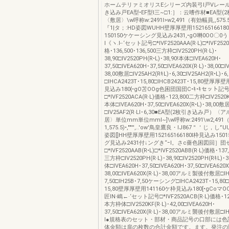
ホームテリァミオリスEシリーズ内装弓l戸Vレー
き込み戸EA型•EF型l三~□1:］：云嗜作材■EA型
〈敷居〉\w呼称w:2491I>w2,491（有効幅員,,575.
『1|タ；:HD姿図WUHH壁厚厚壁用1521651661
150150ケケーシング見込み2431,•gO囀0OO〇0
l《ヽ.I-·‘セット記号□*IVF2520AAA(R·L)□*IVF252
格･136,500･136,500三方枠□IV2520PH(R·L)･
38,90□IV2520PH(R•L)･38,90!本体□IVEA620H･
37,50□IVEA620H･37,50□IVEA620X(R·L)･38,00□I
38,00敷居□IV25AH2(RｷL)･6,30□IV25AH2(R•L
□IHCA2423T･15,80□IHCB2423T･15,80壁厚厚
見込み180{•gO苫OOg色困団国団C•ｷ•ｷセット記
□*IVF2520ACA(R·L)価格･123,800二方枠□IV2520KF
本体□IVEA620H･37,50□IVEA620X(R•L)･38,00敷
□IV25AF2(R·Ll･6,30■EA型(2枚引き込み戸）
居〉単位mm単位mml~]\w呼称w:2491\w2,49
1,575.5)•,""''',..'ow'鳥皇鷹良・lJ867＂＇じ，し'’
姿図[]HH壁厚厚壁用152165166180I枠見込み15
グ見込み2431付↓ングき“ｰl。さc薔色困図回］
□*IVF2520AAB(R•L)□*IVF2520ABB(R·L)価格･137,
三方枠□IV2520PH(R·L)･38,90□IV2520PH(RｷL)
体□IVEA620H･37,50□IVEA620H･37,50□IVEA620X
38,00□IVEA620X(R·L)･38,00アルミ製後付敷居□IH
7,50□IH25B･7,50ケーシング□IHCA2423T･15,80□
15,80壁厚厚壁用141160ケ枠見込み180[•gCoマ
匠lN·嶋←·‘セット記号□*IVF2520ACB(R·L)価格･
本方枠体□IV2520KF(R·L)･42,00□IVEA620H･
37,50□IVEA620X(R·L)･38,00アルミ襲後付敷居□IH
l●規格表のセット・部材・商品記号の口部には色
体金額は扉の枚数の合計金額です。ます。発注の