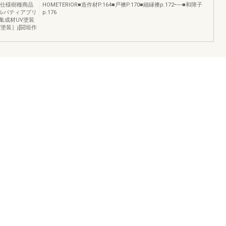
■仕様樹種商品
HOMETERIOR■造作材P.164■戸襖P.170■細縁襖p.172•----■和障子
ルパティアプリ
p.176
集成材UV塗装
塗装］j[闘垣作