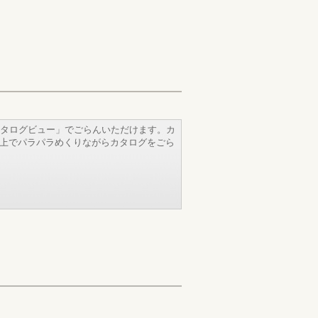
タログビュー」でごらんいただけます。カ
b上でパラパラめくりながらカタログをごら