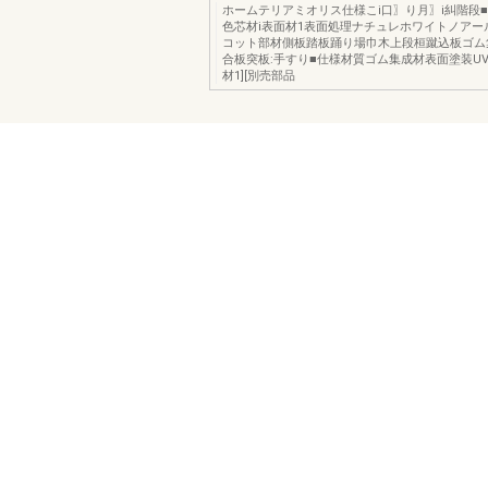
ホームテリアミオリス仕様こi口〗り月〗i糾階段
色芯材i表面材1表面処理ナチュレホワイトノアー
コット部材側板踏板踊り場巾木上段桓蹴込板ゴム
合板突板:手すり■仕様材質ゴム集成材表面塗装UV
材1][別売部品