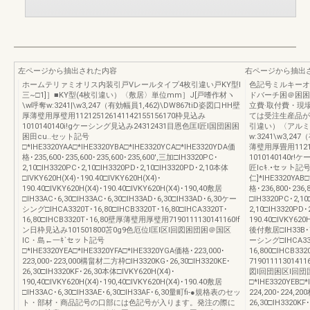
左ページから抽出された内容
右ページから抽出
ホームテリァミオリス内装引戸Vレールタイプ4枚引違い戸KY型l
色記号ミルキーオ
三~□1]］■KY型(4枚引違い）〈敷居〉単位mm］J[戸嗜作材ヽ
ドバーチ困＠困困
\w呼奪w:3241|\w3,247（有効幅員1,462)\DW867tiD姿図口HH壁
立費·取付費・現
厚薄璧用厚璧用112125126141142155156170枠見込み
ては受注生産品が
1010140140i!gケーシング見込み24312431目恩色匡l匠l国団困困
引違い）〈アルミ
困田cu..セット記号
w:3241\w3,2
□*IHE3320YAA□*IHE3320YBA□*IHE3320YCA□*IHE3320YDA価
薄璧用厚畳用11212
格･235,600･235,600･235,600･235,600',三加□IH3320PC･
1010140140
2,10□IH3320PC･2,10□IH3320PD･2,10□IH3320PD･2,10本体
匠lcｷ.•セット記
□IVKY620H(X4)･190.40□IVKY620H(X4)･
仁]*IHE3320YAB
190.40□IVKY620H(X4)･190.40□IVKY620H(X4)･190,40敷居
格･236,800･236
□IH33AC･6,30□IH33AC･6,30□IH33AD･6,30□IH33AD･6,30ケー
□IH3320PC･2,10
シング□IHCA3320T･16,80□IHCB3320T･16,80□IHCA3320T･
2,10□IH3320PD･
16,80□IHCB3320T･16,80壁厚薄璧用厚璧用7190111130141160!f
190.40□IVKY620
ン日枠見込み101501800苫0g9色厄位l匡l区l回図困団困＠国区
後付敷居□IH33B･7,
lC・島←一ｷ`セット記号
ーシング□IHCA3320
□*IHE3320YEA□*IHE3320YFA□*IHE3320YGA価格･223,000･
16,800□IHCB3
223,000･223,000構畠材二方枠□IH3320KG･26,30□IH3320KE･
719011113014
26,30□IH3320KF･26,30本体□IVKY620H(X4)･
図l回団困区l回
190,40□IVKY620H(X4)･190,40□IVKY620H(X4)･190.40敷居
□*IHE3320YEB□*
□IH33AC･6,30□IH33AE･6,30□IH33AF･6,30量町fi-●規格表のセッ
224,200･224,2
ト・部材・商品記号の口部には色記号が入ります。発注の際に
26,30□IH3320KF