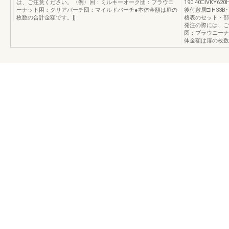
は、ご注意ください。〈例〉回：ミルキーオーク団：ブラウニ
190.40□IVKY620
ーナット困：クリアバーチ団：マイルドバーチ●本体金額は扉の
後付敷居□IH33B･7,
枚数の合計金額です。]]
格表のセット・部
発注の際には、ご
図：ブラウニーナ
体金額は扉の枚数の