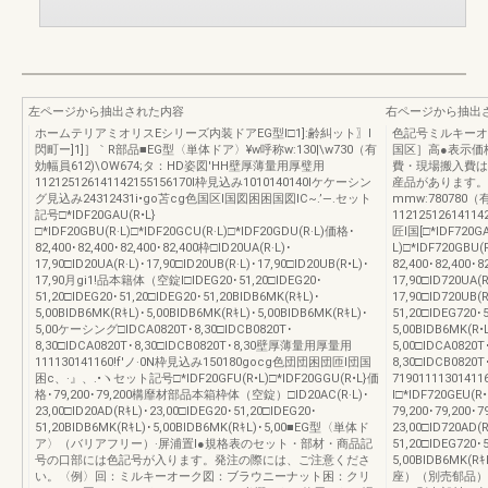
左ページから抽出された内容
右ページから抽出
ホームテリアミオリスEシリーズ内装ドアEG型l□1]:齢糾ット〗l
色記号ミルキーオ
閃町ー]1]］｀R部品■EG型〈単体ドア〉¥w呼称w:130|\w730（有
国区］高●表示価
効幅員612)\OW674;タ：HD姿図'HH壁厚薄量用厚璧用
費・現場搬入費は
112125126141142155156170I枠見込み1010140140lケケーシン
産品があります。
グ見込み24312431i•go苫cg色国区l国図困困国図lC~.’—.セット
mmw:780780
記号□*IDF20GAU(R•L}
1121251261411
□*IDF20GBU(R·L)□*IDF20GCU(R·L)□*IDF20GDU(R·L)価格･
匠l国[□*IDF720G
82,400･82,400･82,400･82,400枠□ID20UA(R·L)･
L)□*IDF720GBU(
17,90□ID20UA(R·L)･17,90□ID20UB(R·L)･17,90□ID20UB(R•L)･
82,400･82,400･8
17,90月gi1!品本籍体（空錠I□IDEG20･51,20□IDEG20･
17,90□ID720UA(R
51,20□IDEG20･51,20□IDEG20･51,20BIDB6MK(RｷL)･
17,90□ID720UB(R
5,00BIDB6MK(RｷL)･5,00BIDB6MK(RｷL)･5,00BIDB6MK(RｷL)･
51,20□IDEG720･
5,00ケーシング□IDCA0820T･8,30□IDCB0820T･
5,00BIDB6MK(R•
8,30□IDCA0820T･8,30□IDCB0820T･8,30壁厚薄量用厚量用
5,00□IDCA0820T
111130141160!f'ノ·0N枠見込み150180gocg色団団困団匝l団国
8,30□IDCB082
困c、·』、.•ヽセット記号□*IDF20GFU(R•L)□*IDF20GGU(R•L}価
719011113014
格･79,200･79,200構靡材部品本箱枠体（空錠）□ID20AC(R·L)･
l□*IDF720GEU(R•
23,00□ID20AD(RｷL)･23,00□IDEG20･51,20□IDEG20･
79,200･79,200･7
51,20BIDB6MK(RｷL)･5,00BIDB6MK(RｷL)･5,00■EG型〈単体ド
23,00□ID720AD(R
ア〉（バリアフリー）·屏浦置l●規格表のセット・部材・商品記
51,20□IDEG720･
号の口部には色記号が入ります。発注の際には、ご注意くださ
5,00BIDB6MK
い。〈例〉回：ミルキーオーク図：ブラウニーナット困：クリ
座）（別売郁品）空錠