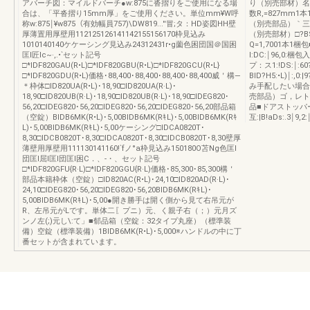
アバーチ図：マイルドバーチ●w:875に沓摺りをご使用になる場
り（別売部材）名竺
合は、「平沓摺り15mm厚」をご使用ください。単位mm¥W呼
数R,=827mm1
称w:875￨¥w875（有効幅員757)\DW819...''冒;タ：HD姿図HH壁
（別売部品）｀三プ
厚薄置用厚壁用112125126141142155156170枠見込み
（別売部材）□?B
1010140140ケケーシング見込み24312431r•g薗色困団国＠国困
Q=1,7001本
匡l匠lc~·,.•`セット記号
I:DC:￨96,0
□*IDF820GAU(R•L)□*IDF820GBU(R•L)□*IDF820GCU(R•L}
プ：ス1:!DS:￨
□*IDF820GDU(R•L)価格･88,400･88,400･88,400･88,400威＇構—
BID?H5:•L)￨
＊枠体□ID820UA(R•L)･18,90□ID820UA(R·L)･
み手配したい場合
18,90□ID820UB(R·L)･18,90□ID820UB(R·L)･18,90□IDEG820･
売部品）ゴ，レト19
56,20□IDEG820･56,20□IDEG820･56,20□IDEG820･56,20部品箱
品■ドアストッパ
（空錠）BIDB6MK(R•L)･5,00BIDB6MK(RｷL)･5,00BIDB6MK(Rｷ
互:|B!aDs:.3￨9,2:
L)･5,00BIDB6MK(RｷL)･5,00ケーシング□IDCA0820T･
8,30□IDCB0820T･8,30□IDCA0820T･8,30□IDCB0820T･8,30壁厚
薄壁用厚壁用111130141160!`fノ°a枠見込み150180O苫Ng色匡l
団匡l屈l匡l団匡l困C．、-・、セット記号
□*IDF820GFU{R·L)□*IDF820GGU{R·L)価格･85,300･85,300構＇
部品本籍枠体（空錠）□ID820AC(R•L)･24,10□ID820AD(R·L)･
24,10□IDEG820･56,20□IDEG820･56,20BIDB6MK(RｷL)･
5,00BIDB6MK(RｷL)･5,00●開き勝手は開く側から見て右吊元が
R、左吊元がLです。単体二〖プニ）元、く親子右（；）元月ズ
ンノ左(;)元し\:て」■郁品箱（空錠：32タイプ丸座）（標準装
備）空錠（標準装備）1BIDB6MK(R•L)･5,000※ハンドルの中に丁
番セットが含まれています。