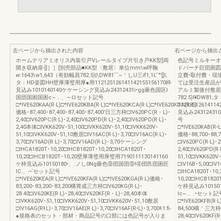
左ページから抽出された内容
右ページから抽出
ホームテリアミオリス内装引戸Vレールタイプ片引き戸KK型]両
色記号ミルキーオ
開き収納扉-]]］］[別売部品■KK型〈敷居〉単位mm\w呼鞠
ドバーチ巨団困図
w:1643\w1,643（有効幅員782.5)|\DW81```~＇しU三if1,1L‘`"'[]l;
立費•取付費・現
タ：HD姿図HH壁厚薄璧用厚●用112125126141142155156170枠
ては受注生産品が
見込み1010140140ケケーシング見込み24312431i•gg薔色国区l
アルミ製後付敷居〉単
国団国困国困c~．、―ロセット記号
782.5)I¥DW8
□*IVE620KAA(R·L)□*IVE620KBA(R·L)□*IVE620KCA(R·L)□*IVE620KDA(R•L)
112125126141
価格･87,400･87,400･87,400･87,400'日三方枠□IV620PC(R・L)･
見込み2431243
2,40□IV620PC(R·L)･2,40□IV620PD(R·L)･2,40□IV620PD(R·L)･
号
2,40本体□IVKK620V･51,100□IVKK620V･51,10□IVKK620V･
□*IVE620KAB(R•L
51,10□IVKK620V･51,10敷居□IV16AC(R·L)･3,70□IV16AC(R·L)･
価格･88,700･88
3,70□IV16AD(R·L)･3,70□IV16AD(R·L)･3,70ケーシング
□IV620PC(R·L)･2
□IHCA1820T･10,20□IHCB1820T･10,20□IHCA1820T･
2,40□IV620PD(R·
10,20□IHCB1820T･10,20壁厚薄璧用厚璧用7190111130141160
51,10□IVKK62
ケ枠見込み10150180•、:ノし0Ng薔色⑨団国団⑨!④団邑団困匠
□IV16B･5,00□IV
lC.、-•`セット記号
□IHCA1820T･10,
□*IVE620KEA(R·L)□*IVE620KFA(R·L)□*IVE620KGA(R·L)価格･
10,20□IHCB18
83,200･83,200･83,200構胃成三方枠□IV620KG(R·L)･
ケ枠見込み101501
28.40□IV620KE(R·L)･28,40□IV620KF(R・L)･28,40本体
lc~.、.•セット記号□
□IVKK620V･51,10□IVKK620V･51,10□IVKK620V･51,10敷居
□*IVE620KFB(R·
□IV16AG(RｷL)･3,70□IV16AE(R·L)･3,70□IV16AF(R•L)･3,700ｷ1:fi-
84,500構＇三方枠□IV
●規格表のセット・部材・商品記号の口部には色記号が入りま
28,40□IV620KF(