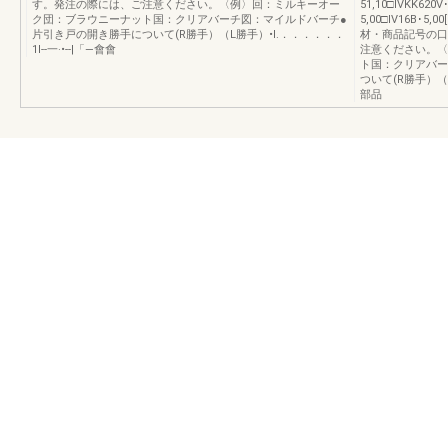
す。発注の際には、ご注意ください。〈例〉回：ミルキーオー
51,10□IVKK620
ク団：ブラウニーナット国：クリアバーチ図：マイルドバーチ●
5,00□IV16B･
片引き戸の開き勝手について(R勝手）（L勝手）•l.．．．．．．
材・商品記号の口
1l--一·•--|「―會會
注意ください。〈
ト国：クリアバー
ついて(R勝手）（L勝手）
部品