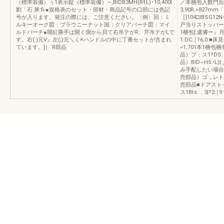
（標準装備）ぅ1表示錠（標準装備）—,BIDB3MH(RｷL)･10,400l
／本梱包入数門后15
劉「石·屏:fi-●規格表のセット・部材・商品記号の口部には色記
3,90R,=827mm
号が入ります。発注の際には、ご注意ください。〈例〉回：ミ
［]104□IBSG12N
ルキーオーク図：ブラウニーナット国：クリアバーチ図：マイ
戸当りストッパー（別
ルドバーチ●開紅勝手は開く側から貝て右吊テがR、芹吊テがLで
1梱包[:慮膚ー
す。右(:)元V』左(;)元＼く※ハンドルの中に丁番セットが含まれ
1:DC:￨?6,0:
ています。]］`R部品
=1,701本1梱
品）プ：ス1?DS
品）BID~H5:•
み手配したい場合
売部品）ゴ，レト1G
売部品■ドアスト
ス1Bts:．3|?2:￨