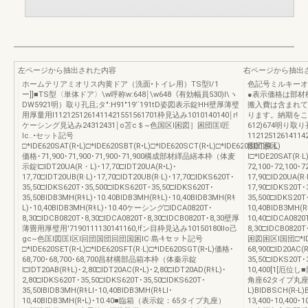
左ページから抽出された内容
右ページから抽出
ホームテリアミオリス内黄ドア（洗面•トイレ用）TS型l/1
色記号ミルキーオ
ー]]■TS型〈単体ドア〉\w呼称w:648￨\w648（有効幅員530)I\ヽ
●表示価格は部材
DW5921明）取り孔且;タ":H91"19’`191tD姿図表示錠HH壁厚薄璧
搬入費は含まれて
用厚量用l1121251261411421551561701枠見込み1010140140￨r!
ります。納期をこ確
ケーシング見込み24312431￨o苫c＄~色国区l困図］困団匡l匠
612)674明り
lc..•セット記号
1121251261411
□*IDE620SAT(R•L)□*IDE620SBT(R•L)□*IDE620SCT(R•L)□*IDE620SDT(R·L)
困団困区
価格･71,900･71,900･71,900･71,900構成部材繹品繕本枠（体麦
l□*IDE20SAT(R·L
示錠I□IDT20UA(R・L)･17,70□IDT20UA(R•L)･
72,100･72,100･7
17,70□IDT20UB(R·L)･17,70□IDT20UB(R·L)･17,70□IDKS620T･
17,90□ID20UA(R·
35,50□IDKS620T･35,500□IDKS620T･35,50□IDKS620T･
17,90□IDKS20T･
35,50BIDB3MH(RｷL)･10.40BIDB3MH(RｷL)･10,40BIDB3MH(Rｷ
35,500□IDKS20T
L)･10,40BIDB3MH(RｷL)･10.40ケーシング□IDCA0820T･
10,40BIDB3MH(R
8,30□IDCB0820T･8,30□IDCA0820T･8,30□IDCB0820T･8,30壁厚
10,40□IDCA0820
薄畳用厚璧用'7190111130141160,!fン目枠見込み10150180Ilo己
8,30□IDCB0820
gc~色匡l図匡l区l回団国団回団国困IC·島-ｷセット記号
困図困区l国団□*IDE2
□*IDE620SET(R•L)□*IDE620SFT(R·L)□*IDE620SGT(R•L)価格･
68,900□ID20AC(R
68,700･68,700･68,700昌材構部品箱本枠（体秦示錠
35,50□IDKS20T･
I□IDT20AB(RｷL)･2,80□IDT20AC(R•L)･2,80□IDT20AD(RｷL)･
10,400[1[厄
2,80□IDKS620T･35,50□IDKS620T･35,50□IDKS620T･
角座62タイプ丸座l角
35,50IBIDB3MH(RｷLl･10,40BIDB3MH(RｷLl･
L)BIDBSCH(R-L)
10,40BIDB3MH(R•L)･10.40■臨箱（表示錠：65タイプ丸座）
13,400･10,