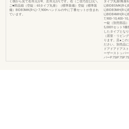
く側から見て右吊元がR、左吊元がLです。右（こ信7)左(;)元＼
タイプ丸座l角座62タ
ご■郎品箱（空錠：65タイプ丸座）（標準装備）空錠（標準装
L)BIDBSMK(R-L)
備）BIDB3MK(R•L)･7,900※ハンドルの中に丁番セットが含まれ
L)BIDB3MH(R-L)
ています。
L)BIDB4MH(R-L)B
7,900･10,400･1
ー錠（別売部品）
5,0001セット
したタイプとなり
（居室・リビング
ります。且●この
ださい。別売品に
ドアドアドアスト
ーザーストッパー
パーP.75IP.75P.7