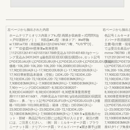
左ページから抽出された内容
右ページから抽出
ホームテリアミオリス内装ドアkJ型:両開き収納扉＝式問閃匂|j
色記号ミルキーオ
＝戸印置飼ザ／］］｀R部品■KJ型〈単体ドア〉i¥w呼鞠
ドバーチ邑団困団
w:130I\w730（有効幅員612)I\DW674lII’;’’i奪、"'!U9."fl"‘{1]，
立費•取付費・現
6‘「`"“`ID姿図HH壁厚薄●胃厚壁用
ては受注生産品が
￨112125126141142155156170I枠見込み1010140140I:i!gケーシ
mmw:780780
ング見込み24312431:g巌色匡l区l匡l区l困伍l困団co.,セット記号
1121251261411
□*IDE20JAU(R·L)□*IDE20JBU(R•L)□*IDE20JCU(R•L)□*IDE20JDU(R·L)
国困困団□*IDE720J
価格･106,200･106,200･106,200･106,200枠□ID20UA(R•L)･
L)□*IDE720JCU(R
17,90□ID20UA(R·L)･17,90□ID20UB(R·L)･17,90□ID20UB(R·L)･
106,200･106,200
17,90日華材郡晶本籍体（空餡）□IDKJ20･72,10□IDKJ20･
17,900□ID720UB(
72,10□IDKJ20･72,10□IDKJ20･72,10BIDB3MK(RｷL)･
72,100□IDKJ720
7,90BIDB3MK(RｷL)･7,90BIDB3MK(RｷL}･7,90BIDB3MK(RｷL)･
72,100BIDB3MK(
7,90ケーシング□IDCA0820T･8,30□IDCB0820T･
L)･7,900BIDB3M
8,30□IDCA0820T･8,30□IDCB0820T･8,30壁厚薄量用厚璧
8,300□IDCB0820
用!111130141160t'!、/f0枠見込み150180;'g琺色回団国区l回図匡
8,300薄壁用厚璧用7
l図Ic~．鼻...·‘セット記号□*IDE20JFU(R•L)□*IDE20JGU(R·L)I価
団匡l図困団国区l□*ID
格･103,000･103,000,材部品：箱体（空錠）□ID20AC(R·L)･
L)□*IDE720JGU(R
23,00□ID20AD(R•L)･23,00□IDKJ20･72,10□IDKJ20･
L)･23,000□ID720
72,10BIDB3MK(RｷL)･7,900BIDB3MK(R•L)･7,90ｷ:fi-●規格表のセ
23,000□IDKJ720
ット・部材・商品記号の口部には色記号が入ります。発注の際
72,100BIDB3MK(
には、ご注意ください。〈例〉回：ミルキーオーク図：ブラウ
7,900BIDB3M
ニーナット国：クリアバーチ図：マイルドバーチ●開き勝手は開
座61夕1イプ角座