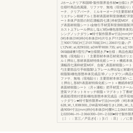
Jホームテリア和国暉•製作限界造作材■仕様□ト
仕様叶商品色風陽、リファサ、無地（現地貼り）
ーチ、クリアバーチ、ミルキーオーク!I主要部材
リエチレン桓材アルミ形材表面材和室側襖紙'洋
ート本体戸首部の対応溝幅四七溝￨枠材質MDF、合
グ表面材樹脂シートi金物引手材質和室側樹脂製
カスト上下レール押出し塩ビ材[e梱包形態本体完
シングノックダウン■特寸製作限界w寸法(mm)H
(W)本体(OW)枠(H)本体(DH)片引き戸1129幻Wニ1
三9001735幻H三2101700紅DHニ20651引違い戸
l,12%W;:al,829I550;:aDW琴900Il.735;:aH;:a2,10
065細縁襖1I型引戸■仕様開き戸■仕様；商品色
無地（現地貼り）！主要部材本体芯材発泡ポリエチ
ルミ押出し形材表面材特殊化粧シート＋襖紙本体
溝幅四七溝枠材質MDF、合板'',表面材樹脂シー
勺主要部品引手樹脂製!上下レール押出塩ビ材建
樹脂製i梱包形態本体完成品'枠ノックダウンi商品
ファサ、無地（現地貼り）主要部材本体芯材ハニカ
ミ押出し形材ｷ表面材特殊化粧シート＋襖紙枠材質
表面材樹脂シート（月ヶ瀬桧）把手材質スチール
塗装マグネットキャッチ樹脂＋マグネット丁番材
表面処理焼付塗装l梱包形態本体完成品（把手現地
ックダウン■特寸製作限界w寸法(mm)枠（W)本体
628;,W;,1,838I300;;,DW函9054枚引きl,208;;,W;;,
函905H寸法(mm)枠(H)本体(DH)響Hニ2,066130
2,020346~H~2.066I300~DH~2.020■特寸製作
［:〗：：言三／戸且ぎi[：）]I:/〗：旦］；／に音