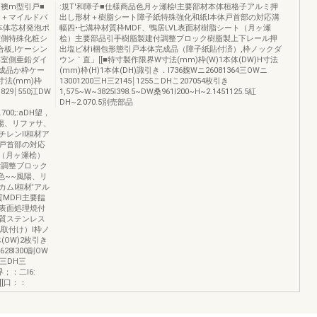
戸襖m型引戸■
:規T'和障子■仕様商品色月ヶ瀬桧!主要部材本体桓格子アルミ押
l＋マイルドバ
出し形材＋樹脂シート障子紙特殊強化和紙I本体戸首部の対応溝
本体芯材発泡ポ
幅四•七溝枠材質枠MDF、鴨居LVL表面材樹脂シート（月ヶ瀬
室側特殊化粧シ
桧）主要部品引手樹脂製建付調整ブロック樹脂製上下レール押
板,Iケーシン
出塩ビ材i梱包形態引戸本体完成品（障子紙貼付済）,枠ノックダ
洋室側亜鉛ダイ
ウン｀直」[[■特寸製作限界W寸法(mm)枠(W)1本体(DW)H寸法
成品か枠ケー
(mm)枠(H)1本体(DH)諏引き．I736魏Wニ26081364三OWニ
寸法(mm)枠
13001200三H三2145￨1255こDHこ207054枚引き
829￨550江DW
1,575~W~3825I398.5~DW桑961I200~H~2.1451125.5紅
DH~2.070.5別売部品
ll.700;:aDH望，
風陽、リファサ、
レンII桓材ア
戸首部の対応
ト（月ヶ瀬桧）
付調整ブロック
色~~風陽、リ
ムI桓材'アル
MDFI主要饂
表面処理焼付
質ステンレス
取付け）I枠ノ
(OW)2枚引き
3,628I300副OW
0三DH三
限界；：二I6:
[[口：：