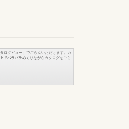
タログビュー」でごらんいただけます。カ
b上でパラパラめくりながらカタログをごら