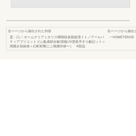
左ページから抽出された内容
右ページから抽出
霊：口／:ホームテリアミオリス暉階段表面処理イトノアールパ
一HOMETERIOR
ティアプリコットゴム集成材合板I突板UV塗装手すり齢記ット＝
両開き収納扉＝幻町町剛ニニ晴燐作材ー］｀R部品