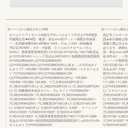
左ページから抽出された内容
右ページから抽出
ホームテリアミオリス内装引戸Vレールタイプ片引き戸KM型]]I
色記号ミルキーオ
可動間仕切:■KM型〈敷居〉単位mm罰戸ット＝両開き収納扉
[歪●表示価格は
一：乱同耐|l]嗜作材\w呼称w:1643·;;·:ｷ\w,.;1,643（有効幅員
場搬入費は含まれ
782.5)￨¥OW81；タの：H姿図、タイルorスチロールパネル
あります。納期を
DHHIJ...壁厚薄壁用厚壁用112125126141142155,.156170枠見込
居〉単位mm\w呼称’
み1010140140ケーシング見込み24312431ケ色困図国田困団困田
祐:K81令t;:，
I□*IVE620MAA(R·L)□*IVE620MBA(Rｷ
ユ—~',~ヤ薄壁用;
L)□*IVE620MCA(R•L)□*IVE620MDA(RｷL);多き::,;:さOOOgタイ
142155,税156~
ルタイプ?･109,800･109,800･109,800･109,800C•-•スチロールタ
見込み24”',31
イプ□*IVE620MAAC(RｷL)□*IVE620MBAC(Rｷ
団O0`rOOo0タイル
L)□*IVE620MCAC(RｷL)□*IVE620MDAC(RｷL};･109,800･
L)□*IVE620MCB(R
109,800･109,800･109,800，て三方枠□IV620PC(R·l)･
111,300･111,3
21,30□IV620PC(R·L)･21,300□IV620PD(R·L)･21,30□IV620PD(Rｷ
L)□*IVE620MBBC
L)･21,30構雇材本体后タイル，タレタイイプ□IVKM620V･
L):,"スチロールタイプ
75,30□IVKM620V･75,30□IVKM620V･75,30□IVKM620V･
方枠□IV620PC(R·L
75,30□IVKM620VC･75,30□IVKM620VC･75,300□IVKM620VC･
L)･21,300□IV
75,30□IVKM620VC･75,30敷居□IV16AC(R·L)･3,50□IV16AC(Rｷ
□IVKM620V･75,3
L)･3,50□IV16AD(R·L)･3,50□IV16AD(RｷL)･3,500"，·ケーシング
75,300□IVKM620
□IHCA1820T･9,700□IHCB1820T･9,70□IHCA1820T･
75,300□IVKM6
9,70□IHCB1820T･9,70壁厚薄壁用厚壁用7190111130141160枠
居□IV16B･5,00□I
見込み10150180ケ色回団国囚団団困囚回団匡団•fンgO0<OOc0n
グ□IHCA1820T･9,
タイルタイプ□*IVE620MEA(Rｷ
9,70□IHCB18