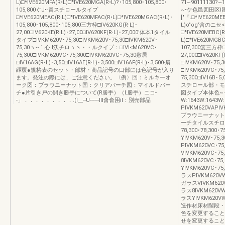
L)□*IVE620MFA(R•L)□*IVE620MGA(R•L)?･105,800･105,800･
71~90111130?~
105,800ぐJ•-冒スチロールタイプ
~•ケ色邑図田区l
□*IVE620MEAC(R·L)□*IVE620MFAC(R•L)□*IVE620MGAC(R•L)･
["『.□*IVE620ME
105,800･105,800･105,800三方枠□IV620KG(R·L)･
L)o"og‘含のニセ<
27,00□IV620KE(R·L)･27,00□IV620KF(R·L)･27,000’体本1タイル
□*IVE620MEBC(R
タイプ□IVKM620V･75,30□IVKM620V･75,30□IVKM620V･
L)□*IVE620MGB
75,30ヽ~｀心.I沃チロヽヽ・・ルクイプ：□IVl<M620VC･
107,300笈三方枠□IV
75,300□IVKM620VC･75,300□IVKM620VC･75,30敷居
27,000□IV620
□IV16AG(R•L)･3,50□IV16AE(R·L)･3,500□IV16AF(R·L)･3,500·肩
□IVKM620V･75,3
繹覆●規格表のセット・部材・商品記号の口部には色記号が入り
□IVKM620VC･75
ます。発注の際には、ご注意ください。〈例〉回：ミルキーオ
75,300□IV16B･
ーク図：ブラウニーナット国：クリアバーチ図：マイルドバー
スチロール部・モ
チ●片引き戸の開き勝手について(R勝手）（L勝手）ニコ-
図タイプ本体色~·
-」．．．．．．．．．.(l__--U------lll會會困il：別売部品
W:1643W:16
PIVKM620VAPIVK
ブラウニーナットタ
ーチタイルスチロール8
78,300･78,3
YIVKM620V･
PIVKM620VC
VIVKM620VC
8IVKM620VC
YIVKM620VC
ラスPIVKM62
ガラスVIVKM6
ラス8IVKM62
ラスYIVKM620
造作材床材階段・
色を変更すること
せを変更すること