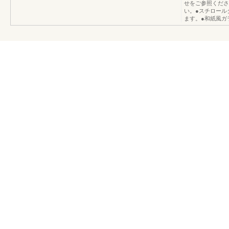
せをご参照くださ
い。●スチロール
ます。●和紙風ガ