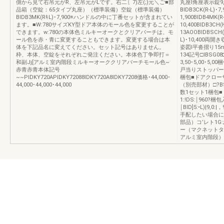
側から見て右吊元がR、左吊元がLです。右二〖7)左(;)元＼ご■部
丸座I角座表示錠9
品箱（空錠：65タイプ丸座）（標準装備）空錠（標準装備）
BIDB3CK(R-L)･7
BIDB3MK(RｷL)･7,900※ハンドルの中に丁番セットが含まれてい
1,900BIDB4MK(R-
ます。■W:780サイズKY型ドア本体のモール色を変更することが
10,400BIDB3CH(
できます。w:780の本体色ミルキーオークとクリアバーチは、モ
13AOOBIDBSCH(H
ール色を赤・青に変更することもできます。変更する場合は本
L)･10,400両
体を下記品名に変えてください。セット記号はありません。
姿図l平沓摺り15mm
枠、本体、空錠をそれぞれご発注ください。本体色丁争即打＝
134記号□IBSG08
和副Jj[アルミ室内階段ミルキーオーククリアバーチモール色~
3,50･5,00･5,0
赤青赤青本体記号
戸当りストッパー（
~~PIDKY720APIDKY72088IDKY720A8IDKY7208価格･44,000･
梱包■ドアクローザ
44,000･44,000･44,000
（別売部材）□?BS
数1セット1梱包
1:!DS:￨960
￨BID]5:•L)
手配したい場合に
部品）コ’レト1G:
ー（マクネットタイプ
アルミ室内階段）