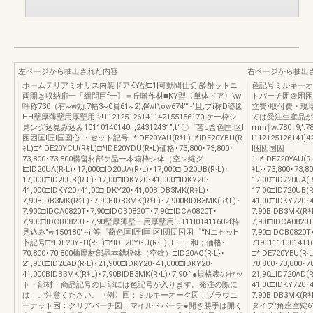
左ページから抽出された内容
右ページから抽出
ホームテリアミオリス内装ドアKY型□1]可動間仕切:齢酎ットニ
色記号ミルキーオ
両開き収納扉一「紺問臣fー〗＝丘嗜作材■KY型〈単体ドア〉\w
トバーチ囲＠困困
呼称730（有~w効:7幅3~0員61~2),{¥wt\ow674““-"且;プi称D姿図
立費•取付費・現
HH壁厚薄壁用厚壁用;ｷ!112125126141142155156170lケー枠シ
ては受注生産品が
見ング込見み込み10110140140i.,24312431",t“〇゜苫c含色匡l区l
mm￨w:780￨9,'
困困匡l匠l国図心-・セット記号□*IDE20YAU(RｷL)□*IDE20YBU(R
I112125126141]
ｷL)□*IDE20YCU(RｷL)□*IDE20YDU(R•L)価格･73,800･73,800･
l困団国囚
73,800･73,800構畠材部ケ品ー本箱枠シ体（空ン綻グ
1□*IDE720YAU(R
I□ID20UA(R·L)･17,000□ID20UA(R•L)･17,000□ID20UB(R·L)･
ｷL}･73,800･73,8
17,000□ID20UB(R·L)･17,00□IDKY20･41,000□IDKY20･
17,00□ID720UA(R
41,000□IDKY20･41,00□IDKY20･41,00BIDB3MK(RｷL)･
17,00□ID720UB(R
7,90BIDB3MK(RｷL)･7,90BIDB3MK(RｷL)･7,900BIDB3MK(RｷL)･
41,00□IDKY720･
7,900□IDCA0820T･7,90□IDCB0820T･7,90□IDCA0820T･
7,90BIDB3MK(Rｷ
7,900□IDCB0820T･7,90壁厚薄壁一用厚壁用iJ111l0141160>f枠
7,90I□IDCA0820
見込み"w,150180"~i:等゜薔色匡l匠l匡l区l団団困困゜“NニセッH
7,90□IDCB082
卜記号□*IDE20YFU{R·L)□*IDE20YGU(R•L).,I・'，和；価格･
719011113014
70,800･70,800檎靡材部晶本錯枠鉢（空錠）□ID20AC(R·L}･
□*IDE720YEU(R·L
21,900□ID20AD(R·L)･21,900□IDKY20･41,000□IDKY20･
70,800･70,800･7
41,000BIDB3MK(RｷL)･7,90BIDB3MK(R•L)･7,90·’’●規格表のセッ
21,90□ID720AD(
ト・部材・商品記号の口部には色記号が入ります。発注の際に
41,00□IDKY720･
は、ご注意ください。〈例〉回：ミルキーオーク図：ブラウニ
7,90BIDB3MK
ーナット困：クリアバーチ図：マイルドバーチ●開き勝手は開く
タイプ'角座空錠6