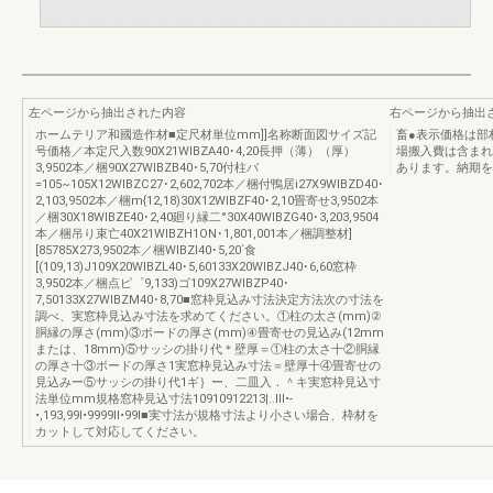
左ページから抽出された内容
右ページから抽出
ホームテリア和國造作材■定尺材単位mm]]名称断面図サイズ記
畜●表示価格は部
号価格／本定尺入数90X21WIBZA40･4,20長押（薄）（厚）
場搬入費は含まれ
3,9502本／梱90X27WIBZB40･5,70付柱バ
あります。納期を
=105~105X12WIBZC27･2,602,702本／梱付鴨居i27X9WIBZD40･
2,103,9502本／梱m{12,18)30X12WIBZF40･2,10畳寄せ3,9502本
／梱30X18WIBZE40･2,40廻り縁二°30X40WIBZG40･3,203,9504
本／梱吊り束亡40X21WIBZH1ON･1,801,001本／梱調整材]
[85785X273,9502本／梱WIBZI40･5,20`食
[(109,13)J109X20WIBZL40･5,60133X20WIBZJ40･6,60窓枠
3,9502本／梱点ピ゜9,133)ゴ109X27WIBZP40･
7,50133X27WIBZM40･8,70■窓枠見込み寸法決定方法次の寸法を
調べ、実窓枠見込み寸法を求めてください。①柱の太さ(mm)②
胴縁の厚さ(mm)③ボードの厚さ(mm)④畳寄せの見込み(12mm
または、18mm)⑤サッシの掛り代＊壁厚＝①柱の太さ十②胴縁
の厚さ十③ボードの厚さ1実窓枠見込み寸法＝壁厚十④畳寄せの
見込みー⑤サッシの掛り代1ギ｝ー、二皿入．＾キ実窓枠見込寸
法単位mm規格窓枠見込寸法10910912213|..lll•-
•,193,99l•9999ll•99l■実寸法が規格寸法より小さい場合、枠材を
カットして対応してください。