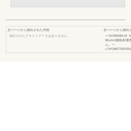
左ページから抽出された内容
右ページから抽出
抽出されたテキストデータはありません。
•••SHINNIM<
MiolisI価格
ん。一
r,1HOMETERIORi0