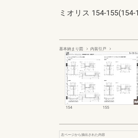
ミオリス 154-155(154-1
基本納まり図
内装引戸
154
155
左ページから抽出された内容