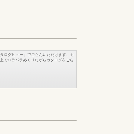
タログビュー」でごらんいただけます。カ
b上でパラパラめくりながらカタログをごら