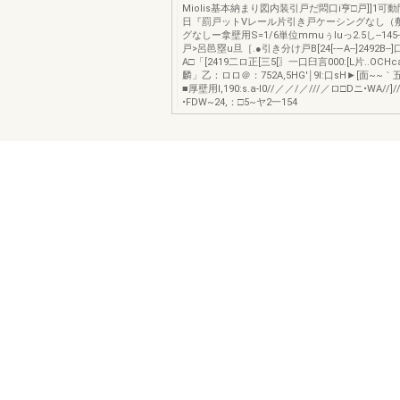
MioIis基本納まり図内装引戸だ悶口i亨□戸]]1可
日『罰戸ットVレール片引き戸ケーシングなし（
グなしー拿壁用S=1/6単位mmuぅIuっ2.5し--145-
戸>呂邑塁u旦［.●引き分け戸B[24[-—A--]2492B--]口5
A□「[2419二ロ正[三5[〗一口臼言000:[L片..OCHc
麟」乙：ロロ＠：752A,5HG'￨9l:口sH►[面~~｀
■厚壁用l,190:s.a-I0//／／/／///／ロ□Dニ•WA//]//
•FDW~24,：□5~ヤ2一154