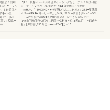
動間仕切？刑剛
|:’’|!『；艮界Vレール片引き戸ケーシングなし（アルミ製後付敷
敷居）ケーシン
居）ケーシングなし品部04売1別p■薄壁用S=1/6単位
-」2.5●片引き
mmHJ•J「150[口lHQH►9汀塁f.VlL1,__l_54.5上」24.5■厚壁用
||~'·=三
aH3•>AHGH►弓一しー86_J_54.5」39.5J●片引き戸s.aOl--OCL
a[-1ニ・]53〗—
—-Ol●片引き戸2mf24IA,24r巴塁I器o、6“二g苫ぷ45D□二
五面i:：図閏:ー
[24l5[[I[可動間仕切厄怜ぃ両開き収柄扉＝位は国は戸—]＝蒻造作
///
材」[[`R部品l,190:単位mm一-l'643]こー15