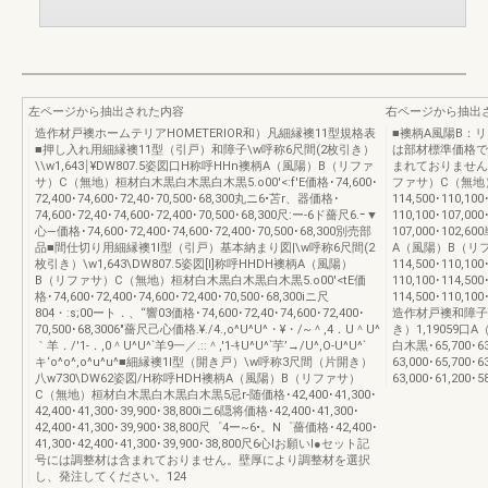
左ページから抽出された内容
右ページから抽出
造作材戸襖ホームテリアHOMETERIOR和）凡細縁襖11型規格表
■襖柄A風陽B：リ
■押し入れ用細縁襖11型（引戸）和障子\w呼称6尺間(2枚引き）
は部材標準価格で
\\w1,643￨¥DW807.5姿図口H称呼HHn襖柄A（風陽）B（リファ
まれておりません。
サ）C（無地）桓材白木黒白木黒白木黒5.o00'<:f'E価格･74,600･
ファサ）C（無地）白
72,400･74,600･72,40･70,500･68,300丸ニ6•苫r、器価格･
114,500･110,100
74,600･72,40･74,600･72,400･70,500･68,300尺:ー-6ド薔尺6.ｰ▼
110,100･107,000
心—価格･74,600･72,400･74,600･72,400･70,500･68,300別売部
107,000･102
品■間仕切り用細縁襖1I型（引戸）基本納まり図|\w呼称6尺間(2
A（風陽）B（リ
枚引き）\w1,643\DW807.5姿図[I]称呼HHDH襖柄A（風陽）
114,500･110,100
B（リファサ）C（無地）桓材白木黒白木黒白木黒5.o00'<tE価
110,100･114,500
格･74,600･72,400･74,600･72,400･70,500･68,300iニ尺
114,500･110,1
804・:s;00ート．、“響03価格･74,600･72,40･74,600･72,400･
造作材戸襖和障子
70,500･68,3006"薔尺己心価格.¥./4.,o^U^U^・¥・/~＾,4．U＾U^
き）1,19059
｀羊．/'1-．,0＾U^U^`羊9一／.::＾,'1-ｷU^U^`芋’→/U^,O-U^U^`
白木黒･65,700･63,
キ‘o^o^,o^u^u^■細縁襖1I型（開き戸）\w呼称3尺間（片開き）
63,000･65,700･6
八w730\DW62姿図/H称呼HDH襖柄A（風陽）B（リファサ）
63,000･61,200･5
C（無地）桓材白木黒白木黒白木黒5忌r-随価格･42,400･41,300･
42,400･41,300･39,900･38,800iニ6隠将価格･42,400･41,300･
42,400･41,300･39,900･38,800尺゜4ー~6•。N゜薔価格･42,400･
41,300･42,400･41,300･39,900･38,800尺6心Iお願いI●セット記
号には調整材は含まれておりません。壁厚により調整材を選択
し、発注してください。124