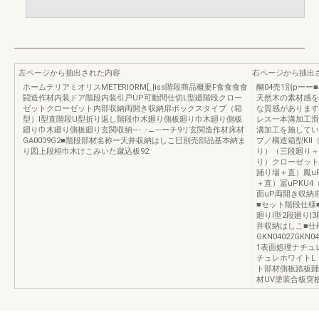
左ページから抽出された内容
右ページから抽出
ホームテリアミオリスMETERIORM[_|iss階段商品概要F食食食食
醐04売1別pー
闘造作材内装ドア階段内装引戸UP可動間仕切L型廻階段クロー
天然木の素材感を
ゼットクローゼット内部収納両開き収納扉ボックスタイプ（箱
な質感があります。G
型）I型直階段U型折り返し階段巾木廻り側板廻り巾木廻り側板
レス一本溝加工滑
廻り巾木廻り側板廻り玄関収納—-..-←—ーチ9リ玄関造作材床材
溝加工を施してい
GA0039G2■階段部材名称ー天井収納はしこ巳別売部品基本納ま
プ／構造箱型KIl
り図上段桓巾木けこみいた蹴込板92
り）（三段廻り＋
り）クローゼット
踊り場＋直）鳳u
＋直）冨uPKU
面uP両開き収納
■セット階段仕様
廻りI型2段廻り|3
井収納はしこ■仕
GKN04027GKN
1表面処理ナチュ
チュレホワイトL
ト部材側板踏板踊
材UV塗装合板突板