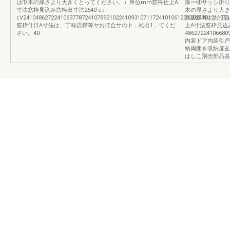
は巾木の厚さより大きくとってください。）単位mm窓枠仕上A
厚ー④サッシ掛り
寸法窓枠見込み窓枠出寸法2640`e』
木の厚さより大き
r,V241048627224106377872410789210224109310711724101061201302410121135
務店様等とお打合
窓枠什日A寸法は、丁粋店樺等ヤお打合廿の卜，雄出1，てくだ
上A寸法窓枠見込
さい。40
48627224106680
内装ドア内装引戸
納両開き収納扉玄
はしこ別売部品基