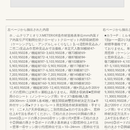
左ページから抽出された内容
右ページから抽出
ホ，-ムテリアミオリスMETERIOR造作材規格表単位mm内装ド
■カラーP：ミルキー
ア内装引戸可動間仕切クローゼットクローゼット内部収納窓枠
1別p一ー図2り3
（ケーシングなし・アングルしゃくりなし）[L--c2]窓枠見込み／
材標準価格です。
二竺二i見込み巾窓枠見込み寸法価格／本定尺入数50横材47･
ておりません。単
3,603,9502本／梱縦材50･3,603,9502本／梱72横材69･
用窓枠（ケーシング
4,103,9502本／梱縦材72･4,103,9502本／梱87横材84･
ヒ窓枠見込み」二
5,103,9502本／梱縦材87･5,103,9502本／梱102横材9･
敬72横材69･4,10
5,903,9502本／梱縦材102･5,903,9502本／梱117横材14･
87･5,1003,95
6,503,9502本／梱縦材17･6,503,9502本／梱130横材127･
5,9003,9502本
7,203,9502本／梱縦材130･7,203,9502本／梱145横材142･
6,5003,9502本
8,003,9502本／梱縦材145･8,003,9502本／梱160横材157･
6,503,9502本／
9,303,9502本／梱縦材160･9,303,9502本／梱205横材202･
7,2003,9502本
12,403,9502本／梱縦材205･12,403,9502本／梱※貝込み巾205サ
8,0003,9502本
イズの窓枠にはW月ヶ瀬桧はありません。両開き収納扉■窓枠材
9,3003,9502本
用小ロシート（ノンケーシング用）サイズ1価格l梱入数
11,3003,9502
20X30mm･2,500R·L各40枚／梱玄関収納璽窓枠材決定方法●半
12,4003,9502
外付サッシ用●テクトセパレート用玄関造作材床材階段・手すり
及び205サイズ
ヤ｝（二＃入(^天井収納はしこ別売部品●次の寸法を調べ、窓枠
ング用）サイズ1価格
仕上A寸法を求めてください。①柱の太さ(mm)②胴縁の厚さ
枠材決定方法月ヶ
(mm)③ぶードの厚さ(mm)④サッシ掛り代※壁厚＝①柱の太さ
上A寸法を求めて
十②胴縁の厚さ十③ボードの厚さ基本納まり図I窓枠仕上A寸法
(mm)③ボードの
＝壁厚一④サッシ掛り代I窓枠出寸法＝10~24mm（窓枠出寸法
柱の太さ十②胴縁