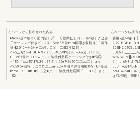
左ページから抽出された内容
右ページから抽出
MioIis基本納まり図内装引戸]JI[可動間仕切Vレール2枚引き込み
要概2品6商p￨|
戸ケーシング付きビ，4り1:S=l/6単位mm両開き収柄扉-]二嗜作
2,491HGH►13,H
材H2,040ーHGH►二s9．口悶：二5口寸]2.5し-
506[H2,040SL2.5
-145__Jj2.5~HGH►9.<is.VL548.5Vl9臼9Ol~.6a苫La1Vl5二
LOL63.5___.__
CllC9臼冒叶ロ13:▲アルミ製後付敷居ケーシング付き■鴨居口
w•WS=1/6[[/
―150_亡□□-57-17L34_J17l21」22■敷居2C二二□□二］'uっ
し］L_69.5_J17
•I9.59.5■縦枠llo巴ロロニ工nns.Z■片引き戸専用縦枠S=1/4単位
LJJ→■縦枠Ls
mmS'LOLOlh￨■中方立■アルミ製後付敷居悶「――89~〗言；
r241S=l/4■
152
き収柄扉]：噂旧