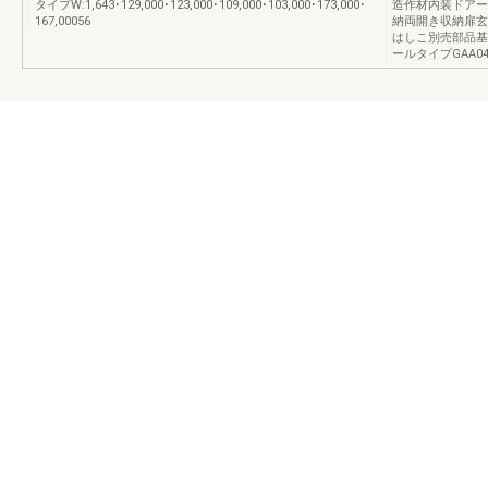
タイプW:1,643･129,000･123,000･109,000･103,000･173,000･
造作材内装ドアー
167,00056
納両開き収納扉玄
はしこ別売部品基本
ールタイプGAA04