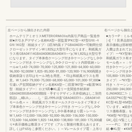
左ページから抽出された内容
右ページから抽出
ホームテリアミオリスMETERIORMiOlis内装引戸商品一覧造作
■カラーP：ミル
材■片引き戸デザイン名称KA型一琶監置9*KC型一KF型G!lll.--ｷ
￨-|[『！艮界品部
G!ll:1KG型〈桓組タイプ〉□匹9内装ドアGBA04035ー可動間仕切
表示価格は部材標
クローゼットデザインW:l,825は大型引手になります。和紙風ガ
入費は含まれてお
ラス有GBA04114GBA04008GBA04041I—•’p,'W:l,825は大型引手
イプ〉一*KY型単位
になります。タイプ本体色ケーシング付き0•ケーシングなし0•0•
和紙風ガラス有オー
ケーシング付き.ケーシングなし0•0•クローゼット内部収納＞レ
モール色＝＝：ケ
ールw:1,s43･74,000･70,000･125,800･121,800･64,000･60,000･
付き0•ケーシング
96,000･92,000W:1,825･85,000･81,000･120,900･116,900両開き
ケーシング付き0•ケーシ
収納扉藷り古印はモール3色を用意。＊印は和紙風ガラスを用
105,800･139,5
意。W:1,643･79,000･75,000･68,000･65,000･101,000･97,000■
タイプ〉—*KY型一
引違い戸玄関収納デザイン名称KA型—〇罰置9KF型一e駈置9KG
付きヽ.ケーシング
型〈桓組タイプ一〉ロヱ9斉◆KL孟リー玄関造作材床材
250,000･244,
GBA04030GBA04003階段・手すりデザイン天井収納はしこ別売
GJN04002二
部品I...,,疇Lllぃ．....し＇囚J999Jll直'GBA04037i1~.,GBA04141
GA3327*KC型
モール色＝＝：和紙風ガラス有オールスチロールタイプ有タイ
KC型•KL型•
プ本体色ケーシング付き0•ケーシング付き.ケーシングなし0•0•
ています。●組合
ケーシング付き0•ケーシングなし0•0•基本納まり図＞レール
リス価格表版」をこ
W:1,643･112,000･106,000･92,000･86,000･156,000･150,000･
·*KM型·*KY型
172,600･166,600W:1,825･144,800･138,800･181,000･175,000慮
G¥しi[丘•V覧こ
り※表示価格は敷居タイプです（アルミ製後付敷居もあります。
———-Pに゜赤す
詳しくはP.65をこ参照ください。）—:Vレールタイプ雹：上吊り
組.◆KL型・♦