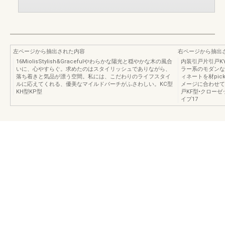
左ページから抽出された内容
右ページから抽出
16MioIisStylish&Gracefulやわらかな陽光と穏やかな木の風合
内装引戸片引戸KY
いに、心やすらぐ。求めたのはスタイリッシュでありながら、
ラー系のモダンな
落ち着きと気品が漂う空間。私には、こだわりのライフスタイ
ィネートを材pickup........
ルに応えてくれる、優美なマイルドバーチがふさわしい。KC型
メージに合わせて
KH型KP型
戸KF型•クローゼ
イプ17