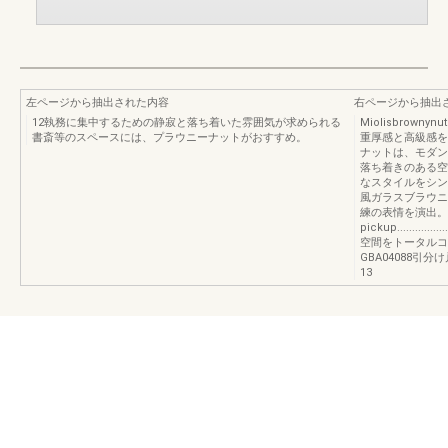
左ページから抽出された内容
右ページから抽出
12執務に集中するための静寂と落ち着いた雰囲気が求められる
Miolisbrow
書斎等のスペースには、プラウニーナットがおすすめ。
重厚感と高級感を
ナットは、モダン
落ち着きのある空間を
なスタイルをシン
風ガラスブラウニ
練の表情を演出。KB
pickup.............
空間をトータルコ
GBA04088引分け
13